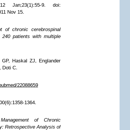
2 Jan;23(1):55-9. doi:
011 Nov 15.
t of chronic cerebrospinal
 240 patients with multiple
 GP, Haskal ZJ, Englander
, Doti C.
v/pubmed/22088659
00(6):1358-1364.
 Management of Chronic
y: Retrospective Analysis of