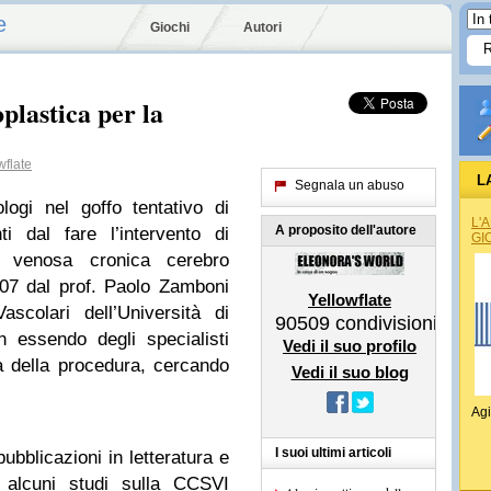
e
Giochi
Autori
oplastica per la
flate
L
Segnala un abuso
logi nel goffo tentativo di
L'
A proposito dell'autore
i dal fare l’intervento di
GI
nza venosa cronica cerebro
07 dal prof. Paolo Zamboni
Yellowflate
ascolari dell’Università di
90509
condivisioni
n essendo degli specialisti
Vedi il suo profilo
tà della procedura, cercando
Vedi il suo blog
Agi
I suoi ultimi articoli
ubblicazioni in letteratura e
 alcuni studi sulla CCSVI