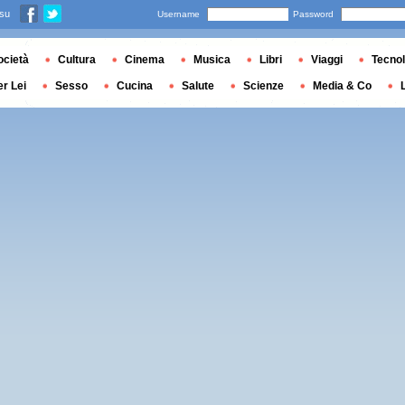
 su
Username
Password
ocietà
Cultura
Cinema
Musica
Libri
Viaggi
Tecnol
er Lei
Sesso
Cucina
Salute
Scienze
Media & Co