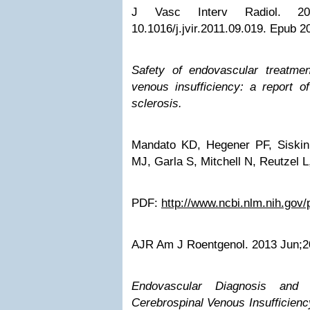
J Vasc Interv Radiol. 201
10.1016/j.jvir.2011.09.019. Epub 2
Safety of endovascular treatmen
venous insufficiency: a report of
sclerosis.
Mandato KD, Hegener PF, Siskin
MJ, Garla S, Mitchell N, Reutzel L
PDF:
http://www.ncbi.nlm.nih.go
AJR Am J Roentgenol. 2013 Jun;2
Endovascular Diagnosis and
Cerebrospinal Venous Insufficienc