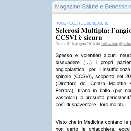
Magazine Salute e Benesser
HOME
›
SALUTE E BENESSERE
Sclerosi Multipla: l’angi
CCSVI è sicura
Creato il 18 giugno 2013 da
Yellowflate
@yellow
Spesso e volentieri alcuni neuro
dissuadere (…) i propri pazient
angioplastica per l’insufficie
spinale (CCSVI), scoperta nel 20
(Direttore del Centro Malattie V
Ferrara), tirano in ballo (pur no
vascolari) la presunta pericolosi
così di spaventare i loro malati.
Visto che in Medicina contano le p
non certo le chiacchiere, ecco