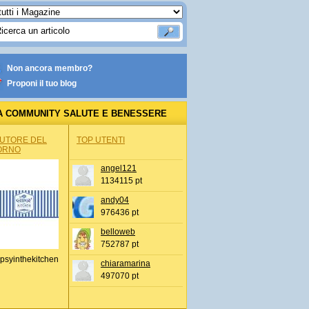
Non ancora membro?
Proponi il tuo blog
A COMMUNITY SALUTE E BENESSERE
AUTORE DEL
TOP UTENTI
ORNO
angel121
1134115 pt
andy04
976436 pt
belloweb
752787 pt
psyinthekitchen
chiaramarina
497070 pt