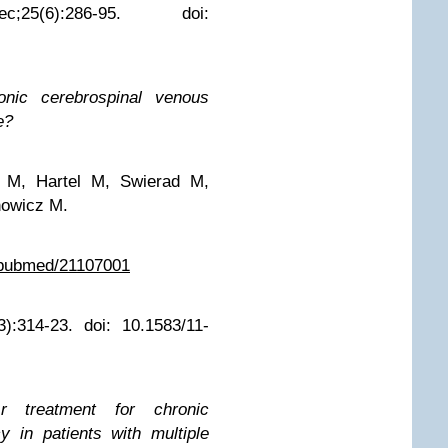
25(6):286-95. doi:
onic cerebrospinal venous
e?
 M, Hartel M, Swierad M,
howicz M.
v/pubmed/21107001
):314-23. doi: 10.1583/11-
ar treatment for chronic
y in patients with multiple