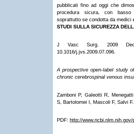
pubblicati fino ad oggi che dimos
procedura sicura, con basso r
soprattutto se condotta da medici 
STUDI SULLA SICUREZZA DELLA
J Vasc Surg. 2009 Dec;50(
10.1016/j.jvs.2009.07.096.
A prospective open-label study o
chronic cerebrospinal venous insuf
Zamboni P, Galeotti R, Menegatti
S, Bartolomei I, Mascoli F, Salvi F.
PDF:
http://www.ncbi.nlm.nih.go