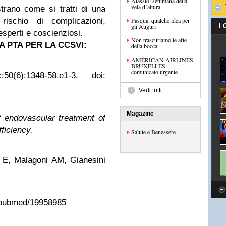
Alassio: settimana della
vela d’altura
trano come si tratti di una
ischio di complicazioni,
Pasqua: qualche idea per
gli Auguri
I
esperti e coscienziosi.
Non trascuriamo le afte
 PTA PER LA CCSVI:
della bocca
AMERICAN AIRLINES
BRUXELLES:
comunicato urgente
6):1348-58.e1-3. doi:
Vedi tutti
Magazine
f endovascular treatment of
ficiency.
Salute e Benessere
 E, Malagoni AM, Gianesini
v/pubmed/19958985