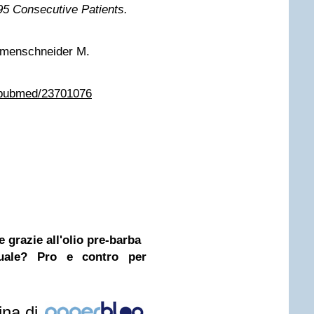
95 Consecutive Patients.
emenschneider M.
v/pubmed/23701076
 grazie all'olio pre-barba
nuale? Pro e contro per
ina di