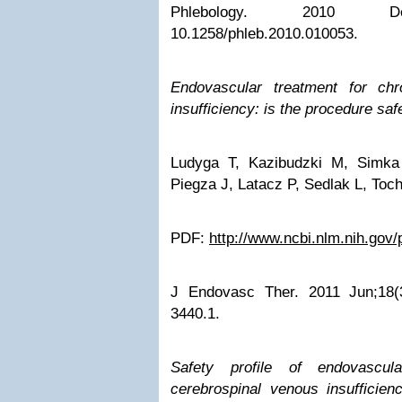
Phlebology. 2010 Dec;
10.1258/phleb.2010.010053.
Endovascular treatment for chr
insufficiency: is the procedure saf
Ludyga T, Kazibudzki M, Simka
Piegza J, Latacz P, Sedlak L, Toc
PDF:
http://www.ncbi.nlm.nih.go
J Endovasc Ther. 2011 Jun;18(3
3440.1.
Safety profile of endovascul
cerebrospinal venous insufficienc