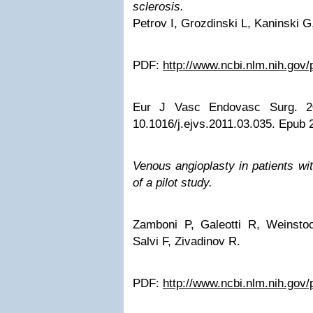
sclerosis.
Petrov I, Grozdinski L, Kaninski G
PDF:
http://www.ncbi.nlm.nih.go
Eur J Vasc Endovasc Surg. 201
10.1016/j.ejvs.2011.03.035. Epub 
Venous angioplasty in patients wit
of a pilot study.
Zamboni P, Galeotti R, Weinst
Salvi F, Zivadinov R.
PDF:
http://www.ncbi.nlm.nih.go