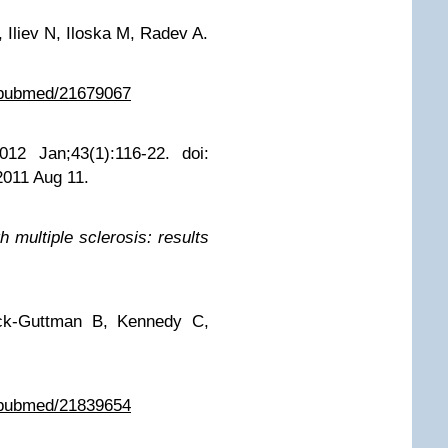
, Iliev N, Iloska M, Radev A.
v/pubmed/21679067
2 Jan;43(1):116-22. doi:
2011 Aug 11.
h multiple sclerosis: results
ock-Guttman B, Kennedy C,
v/pubmed/21839654