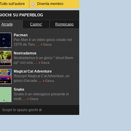
Tutto sull'autore
Diventa membro
 GIOCHI SU PAPERBLOG
Arcade
Casino'
Rompicapo
Pacman
Pac-Man é un video gioco creato nel
1979 da Toru......
Gioca
Nostradamus
Nostradamus è un gioco " shoot them
up" con una......
Gioca
Magical Cat Adventure
Riscopri Magical Cat Adventure, un
gioco d'arcade......
Gioca
Snake
Snake è un videogioco presente in
molti......
Gioca
Scopri lo spazio giochi di