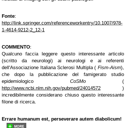
Fonte
:
http://link.springer.com/referenceworkentry/10.1007/978-
1-4614-9212-2_12-1
COMMENTO
:
Qualcuno faccia leggere questo interessante articolo
(scritto da neurologi) ai neurologi e ai referenti
dell'Associazione Italiana Sclerosi Multipla (
Fism-Aism
),
che dopo la pubblicazione del famigerato studio
epidemiologico
CoSMo
(
http://www.ncbi.nlm.nih.gov/pubmed/24014572
)
incredibilmente considerano chiuso questo interessante
filone di ricerca.
Errare humanum est, perseverare autem diabolicum!