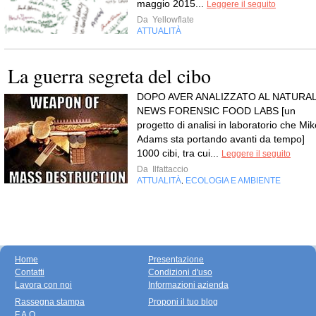
maggio 2015...
Leggere il seguito
Da
Yellowflate
ATTUALITÀ
La guerra segreta del cibo
DOPO AVER ANALIZZATO AL NATURA
NEWS FORENSIC FOOD LABS [un
progetto di analisi in laboratorio che Mik
Adams sta portando avanti da tempo]
1000 cibi, tra cui...
Leggere il seguito
Da
Ilfattaccio
ATTUALITÀ
ECOLOGIA E AMBIENTE
,
Home
Presentazione
Contatti
Condizioni d'uso
Lavora con noi
Informazioni azienda
Rassegna stampa
Proponi il tuo blog
F.A.Q.