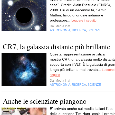
casa”. Crediti: Alain Riazuelo (CNRS),
2008. Più di un decennio fa, Samir
Mathur, fisico di origine indiana e
professore...
Leggere il seguito
Da
Media Inaf
ASTRONOMIA
RICERCA
SCIENZE
,
,
CR7, la galassia distante più brillante
Questa rappresentazione artistica
mostra CR7, una galassia molto distant
scoperta con il VLT. È la galassia di gra
lunga più brillante mai trovata...
Leggere i
seguito
Da
Media Inaf
ASTRONOMIA
RICERCA
SCIENZE
,
,
Anche le scienziate piangono
E’ arrivata anche sui media italiani l’eco
della questione Tim Hunt, ossia il premi