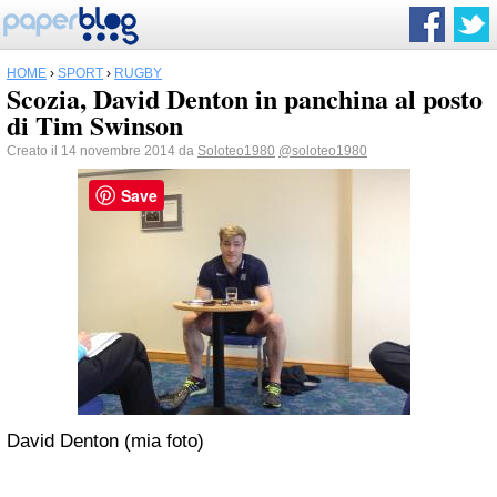
HOME
›
SPORT
›
RUGBY
Scozia, David Denton in panchina al posto
di Tim Swinson
Creato il 14 novembre 2014 da
Soloteo1980
@soloteo1980
Save
David Denton (mia foto)