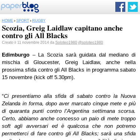
HOME
›
SPORT
›
RUGBY
Scozia, Greig Laidlaw capitano anche
contro gli All Blacks
Creato il 11 novembre 2014 da
Soloteo1980
@soloteo1980
Edimburgo
– La Scozia sarà guidata dal mediano di
mischia di Gloucester, Greig Laidlaw, anche nella
prossima sfida contro gli All Blacks in programma sabato
15 novembre (kick off 5.30pm).
“
Ci presentiamo alla sfida di sabato contro la Nuova
Zelanda in forma, dopo aver marcato cinque mete e più
di quaranta punti contro l’Argentina settimana scorsa.
Certo, abbiamo anche concesso un paio di mete troppo
soft agli avversari ed è qualcosa che non potremo
permetterci di fare contro gli All Blacks; sarà una sfida