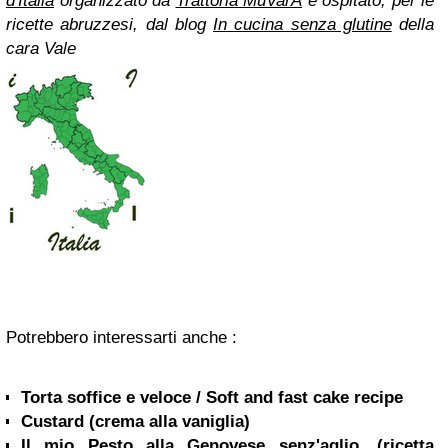
d'Italia
organizzato da
Trattoria MuVarA
e ospitato, per le
ricette abruzzesi, dal blog
In cucina senza glutine
della
cara Vale
Potrebbero interessarti anche :
Torta soffice e veloce / Soft and fast cake recipe
Custard (crema alla vaniglia)
Il mio Pesto alla Genovese senz'aglio, (ricetta