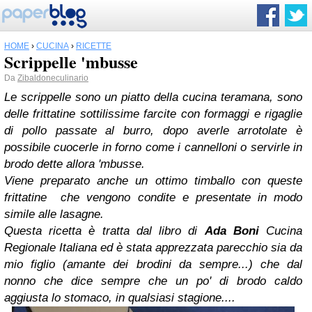
HOME
›
CUCINA
›
RICETTE
Scrippelle 'mbusse
Da
Zibaldoneculinario
Le scrippelle sono un piatto della cucina teramana, sono
delle frittatine sottilissime farcite con formaggi e rigaglie
di pollo passate al burro, dopo averle arrotolate è
possibile cuocerle in forno come i cannelloni o servirle in
brodo dette allora 'mbusse.
Viene preparato anche un ottimo timballo con queste
frittatine che vengono condite e presentate in modo
simile alle lasagne.
Questa ricetta è tratta dal libro di
Ada Boni
Cucina
Regionale Italiana ed è stata apprezzata parecchio sia da
mio figlio (amante dei brodini da sempre...) che dal
nonno che dice sempre che un po' di brodo caldo
aggiusta lo stomaco, in qualsiasi stagione....