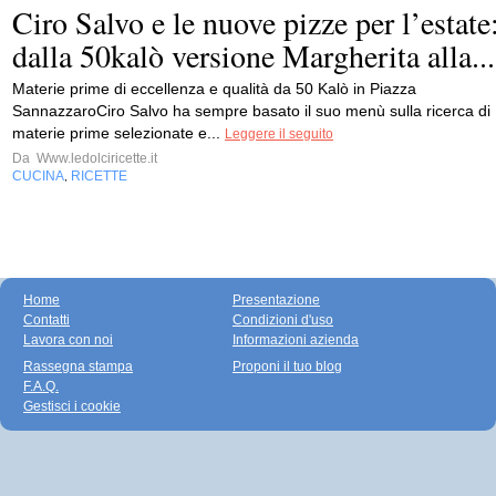
Ciro Salvo e le nuove pizze per l’estate
dalla 50kalò versione Margherita alla...
Materie prime di eccellenza e qualità da 50 Kalò in Piazza
SannazzaroCiro Salvo ha sempre basato il suo menù sulla ricerca di
materie prime selezionate e...
Leggere il seguito
Da
Www.ledolciricette.it
CUCINA
RICETTE
,
Home
Presentazione
Contatti
Condizioni d'uso
Lavora con noi
Informazioni azienda
Rassegna stampa
Proponi il tuo blog
F.A.Q.
Gestisci i cookie