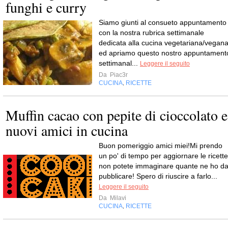
funghi e curry
Siamo giunti al consueto appuntamento
con la nostra rubrica settimanale
dedicata alla cucina vegetariana/vegan
ed apriamo questo nostro appuntament
settimanal...
Leggere il seguito
Da
Piac3r
CUCINA
RICETTE
,
Muffin cacao con pepite di cioccolato e
nuovi amici in cucina
Buon pomeriggio amici miei!Mi prendo
un po' di tempo per aggiornare le ricette
non potete immaginare quante ne ho d
pubblicare! Spero di riuscire a farlo...
Leggere il seguito
Da
Milavi
CUCINA
RICETTE
,