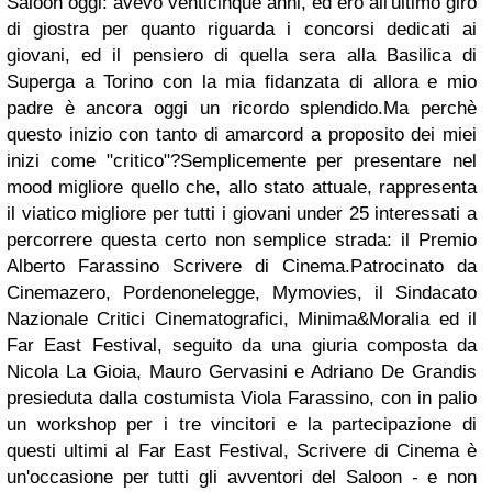
Saloon oggi: avevo venticinque anni, ed ero all'ultimo giro
di giostra per quanto riguarda i concorsi dedicati ai
giovani, ed il pensiero di quella sera alla Basilica di
Superga a Torino con la mia fidanzata di allora e mio
padre è ancora oggi un ricordo splendido.Ma perchè
questo inizio con tanto di amarcord a proposito dei miei
inizi come "critico"?Semplicemente per presentare nel
mood migliore quello che, allo stato attuale, rappresenta
il viatico migliore per tutti i giovani under 25 interessati a
percorrere questa certo non semplice strada: il Premio
Alberto Farassino Scrivere di Cinema.Patrocinato da
Cinemazero, Pordenonelegge, Mymovies, il Sindacato
Nazionale Critici Cinematografici, Minima&Moralia ed il
Far East Festival, seguito da una giuria composta da
Nicola La Gioia, Mauro Gervasini e Adriano De Grandis
presieduta dalla costumista Viola Farassino, con in palio
un workshop per i tre vincitori e la partecipazione di
questi ultimi al Far East Festival, Scrivere di Cinema è
un'occasione per tutti gli avventori del Saloon - e non