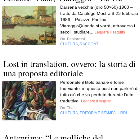
Darsena vecchia (olio 50×60) 1960 –
tratto da Catalogo Mostra 8-23 febbraio
1986 – Palazzo Paolina
ViareggioQuando si vorrà, attraverso i
secoli, studiare...
Leggere il seguito
Da
Paolorossi
CULTURA
RACCONTI
,
Lost in translation, ovvero: la storia di
una proposta editoriale
Perdonate il titolo banale e forse
fuorviante: in questo post non parlerò di
tutto ciò che va perduto durante l’atto
traduttivo.
Leggere il seguito
Da
Thais
CULTURA
EDITORIA E STAMPA
LIBRI
,
,
Anteprima: “Le molliche del