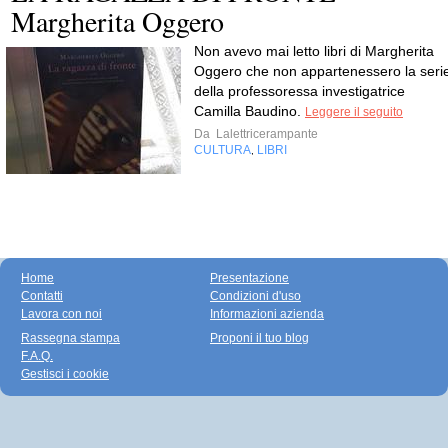
Margherita Oggero
Non avevo mai letto libri di Margherita
Oggero che non appartenessero la seri
della professoressa investigatrice
Camilla Baudino.
Leggere il seguito
Da
Lalettricerampante
CULTURA
LIBRI
,
Home
Presentazione
Contatti
Condizioni d'uso
Lavora con noi
Informazioni azienda
Rassegna stampa
Proponi il tuo blog
F.A.Q.
Gestisci i cookie