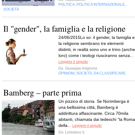
POLITICA
POLITICA INTERNAZIONALE
,
,
SOCIETÀ
Il "gender", la famiglia e la religione
24/06/2015Lo so: il gender, la famiglia e
la religione sembrano tre elementi
distinti, in realtà sono uno e trino (anche
loro) come i teologi riusciranno senza...
Leggere il seguito
Da
Giuseppe Avignone
OPINIONI
SOCIETÀ
DA CLASSIFICARE
,
,
Bamberg – parte prima
Un pizzico di storia. Se Norimberga è
una bellissima città, Bamberg è
addirittura affascinante. Circa 70mila
abitanti, chiamata dai tedeschi “la Roma
della...
Leggere il seguito
Da
Loredana V.