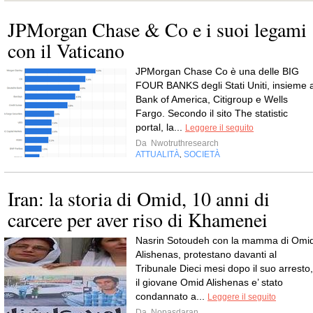
JPMorgan Chase & Co e i suoi legami
con il Vaticano
JPMorgan Chase Co è una delle BIG
FOUR BANKS degli Stati Uniti, insieme 
Bank of America, Citigroup e Wells
Fargo. Secondo il sito The statistic
portal, la...
Leggere il seguito
Da
Nwotruthresearch
ATTUALITÀ
SOCIETÀ
,
Iran: la storia di Omid, 10 anni di
carcere per aver riso di Khamenei
Nasrin Sotoudeh con la mamma di Omi
Alishenas, protestano davanti al
Tribunale Dieci mesi dopo il suo arresto,
il giovane Omid Alishenas e’ stato
condannato a...
Leggere il seguito
Da
Nopasdaran