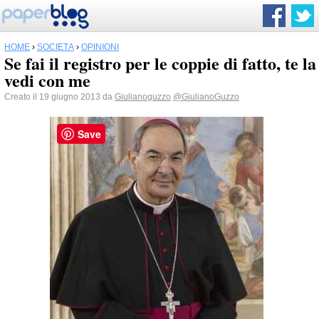
HOME
›
SOCIETÀ
›
OPINIONI
Se fai il registro per le coppie di fatto, te la
vedi con me
Creato il 19 giugno 2013 da
Giulianoguzzo
@GiulianoGuzzo
Save