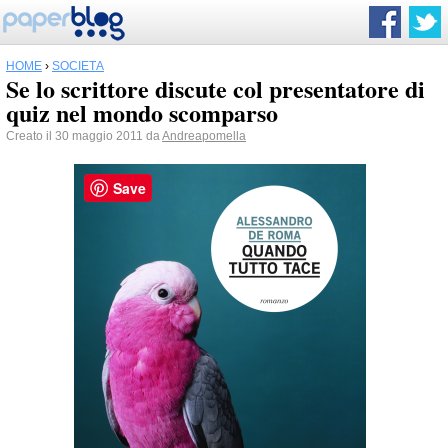
HOME
›
SOCIETÀ
Se lo scrittore discute col presentatore di
quiz nel mondo scomparso
Creato il 30 maggio 2011 da
Andreapomella
Save