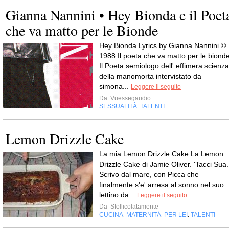
Gianna Nannini • Hey Bionda e il Poet
che va matto per le Bionde
Hey Bionda Lyrics by Gianna Nannini ©
1988 Il poeta che va matto per le biond
Il Poeta semiologo dell' effimera scienza
della manomorta intervistato da
simona...
Leggere il seguito
Da
Vuessegaudio
SESSUALITÀ
TALENTI
,
Lemon Drizzle Cake
La mia Lemon Drizzle Cake La Lemon
Drizzle Cake di Jamie Oliver. 'Tacci Sua.
Scrivo dal mare, con Picca che
finalmente s'e' arresa al sonno nel suo
lettino da...
Leggere il seguito
Da
Sfollicolatamente
CUCINA
MATERNITÀ
PER LEI
TALENTI
,
,
,