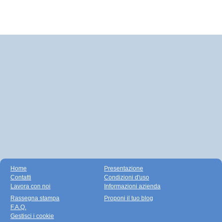
Home
Presentazione
Contatti
Condizioni d'uso
Lavora con noi
Informazioni azienda
Rassegna stampa
Proponi il tuo blog
F.A.Q.
Gestisci i cookie