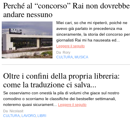
Perché al “concorso” Rai non dovrebbe
andare nessuno
Miei cari, so che mi ripeterò, poiché ne
avevo già parlato in precedenza ma
sinceramente, la storia del concorso per
giornalisti Rai mi ha nauseata ed...
Leggere il seguito
Da
Rory
CULTURA
MUSICA
,
Oltre i confini della propria libreria:
come la traduzione ci salva...
Se osserviamo con onestà la pila di volumi che giace sul nostro
comodino o scorriamo le classifiche dei bestseller settimanali,
noteremo quasi sicurament...
Leggere il seguito
Da
Nicolasit
CULTURA
LAVORO
LIBRI
,
,