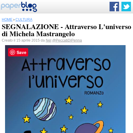
HOME
›
CULTURA
SEGNALAZIONE - Attraverso L'universo
di Michela Mastrangelo
Creato il 15 aprile 2015 da
Nel
@PeccatiDiPenna
Save