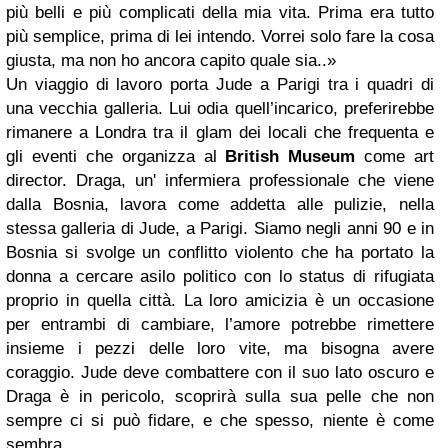
più belli e più complicati della mia vita. Prima era tutto
più semplice, prima di lei intendo. Vorrei solo fare la cosa
giusta, ma non ho ancora capito quale sia..»
Un viaggio di lavoro porta Jude a Parigi tra i quadri di
una vecchia galleria. Lui odia quell’incarico, preferirebbe
rimanere a Londra tra il glam dei locali che frequenta e
gli eventi che organizza al
British Museum
come art
director. Draga, un' infermiera professionale che viene
dalla Bosnia, lavora come addetta alle pulizie, nella
stessa galleria di Jude, a Parigi. Siamo negli anni 90 e in
Bosnia si svolge un conflitto violento che ha portato la
donna a cercare asilo politico con lo status di rifugiata
proprio in quella città. La loro amicizia è un occasione
per entrambi di cambiare, l’amore potrebbe rimettere
insieme i pezzi delle loro vite, ma bisogna avere
coraggio. Jude deve combattere con il suo lato oscuro e
Draga è in pericolo, scoprirà sulla sua pelle che non
sempre ci si può fidare, e che spesso, niente è come
sembra.