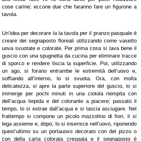
cose carine; eccone due che faranno fare un figurone a
tavola.
Un’idea per decorare la la tavola per il pranzo pasquale è
creare dei segnaposto floreali utilizzando come vasetto
uova svuotate e colorate. Per prima cosa si lava bene il
guscio con una spugnetta da cucina per eliminare tracce
di sporco e rendere liscia la superficie. Poi, utilizzando
un ago, si forano entrambe le estremità dell’uovo e,
soffiando all’interno, lo si svuota. Ora, con molta
delicatezza, si apre la parte superiore del guscio, lo si
immerge per pochi minuti in una ciotola riempita con
dell’acqua tiepida e del colorante a piacere; passato il
tempo, lo si estrae dall’acqua e si lascia asciugare. Nel
frattempo si compone un picolo mazzolino di fiori, li si
lega assieme e, dopo, lo si inserisce nell’uovo, riponendo
quest’ultimo su un portauovo decorato con del pizzo o
con della carta colorata crespata e il segnaposto è