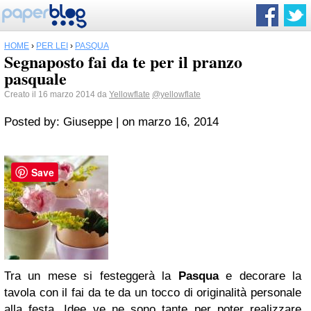
HOME
›
PER LEI
›
PASQUA
Segnaposto fai da te per il pranzo
pasquale
Creato il 16 marzo 2014 da
Yellowflate
@yellowflate
Posted by: Giuseppe | on marzo 16, 2014
Save
Tra un mese si festeggerà la
Pasqua
e decorare la
tavola con il fai da te da un tocco di originalità personale
alla festa. Idee ve ne sono tante per poter realizzare