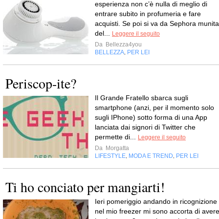
esperienza non c’è nulla di meglio di
entrare subito in profumeria e fare
acquisti. Se poi si va da Sephora munita
del...
Leggere il seguito
Da
Bellezza4you
BELLEZZA
PER LEI
,
Periscop-ite?
Il Grande Fratello sbarca sugli
smartphone (anzi, per il momento solo
sugli IPhone) sotto forma di una App
lanciata dai signori di Twitter che
permette di...
Leggere il seguito
Da
Morgatta
LIFESTYLE
MODA E TREND
PER LEI
,
,
Ti ho conciato per mangiarti!
Ieri pomeriggio andando in ricognizione
nel mio freezer mi sono accorta di aver