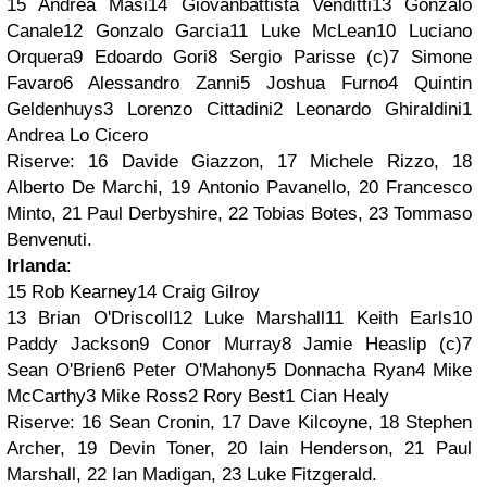
15 Andrea Masi14 Giovanbattista Venditti13 Gonzalo
Canale12 Gonzalo Garcia11 Luke McLean10 Luciano
Orquera9 Edoardo Gori8 Sergio Parisse (c)7 Simone
Favaro6 Alessandro Zanni5 Joshua Furno4 Quintin
Geldenhuys3 Lorenzo Cittadini2 Leonardo Ghiraldini1
Andrea Lo Cicero
Riserve: 16 Davide Giazzon, 17 Michele Rizzo, 18
Alberto De Marchi, 19 Antonio Pavanello, 20 Francesco
Minto, 21 Paul Derbyshire, 22 Tobias Botes, 23 Tommaso
Benvenuti.
Irlanda
:
15 Rob Kearney14 Craig Gilroy
13 Brian O'Driscoll12 Luke Marshall11 Keith Earls10
Paddy Jackson9 Conor Murray8 Jamie Heaslip (c)7
Sean O'Brien6 Peter O'Mahony5 Donnacha Ryan4 Mike
McCarthy3 Mike Ross2 Rory Best1 Cian Healy
Riserve: 16 Sean Cronin, 17 Dave Kilcoyne, 18 Stephen
Archer, 19 Devin Toner, 20 Iain Henderson, 21 Paul
Marshall, 22 Ian Madigan, 23 Luke Fitzgerald.