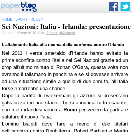
HOME
›
SPORT
›
RUGBY
Sei Nazioni: Italia - Irlanda: presentazione
Creato il 15 marzo 2013 da
22metri
@22metri
L'altalenante Italia alla ricerca della conferma contro l'Irlanda
Nel 2011 i verde smeraldo d'Irlanda hanno evitato la
prima sconfitta contro l'Italia nel Sei Nazioni grazie ad un
drop all'ultimo minuto di Ronan O'Gara, questa volta non
avranno il talismano in panchina e se si dovesse arrivare
ad una situazione simile a quella di due anni fa, all'Italia
forse rimarrebbe una chance.
Dopo la partita di Twickenham gli azzurri si presentano
galvanizzati in uno stadio che si annuncia tutto esaurito,
con molti irlandesi venuti a
Roma
per vedere la partita e
salutare il nuovo Papa.
L'omino bialetti deve fare a meno di due titolari
dell'incontro contro l'Inghilterra, Robert Barbieri e Martin