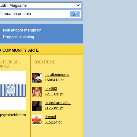
Non ancora membro?
Proponi il tuo blog
A COMMUNITY ARTE
AUTORE DEL
TOP UTENTI
ORNO
intrattenimento
1608418 pt
lory663
1211328 pt
maestrarosalba
1126395 pt
psyinthekitchen
rimmel
615214 pt