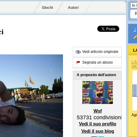
Giochi
Autori
ci
L
Vedi articolo originale
L'
Segnala un abuso
GI
A proposito dell'autore
Wsf
Agi
53731
condivisioni
Vedi il suo profilo
Vedi il suo blog