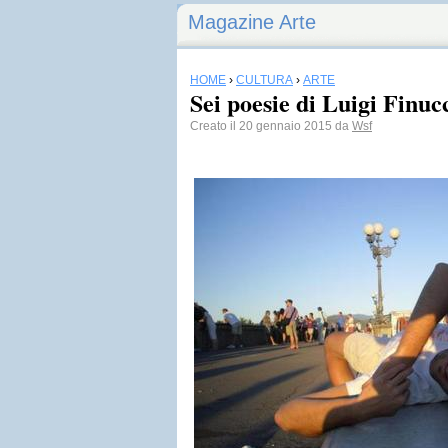
Magazine Arte
HOME
›
CULTURA
›
ARTE
Sei poesie di Luigi Finuc
Creato il 20 gennaio 2015 da
Wsf