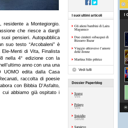
I
I suoi ultimi articoli
 residente a Montegiorgio.
Gli alieni bambini di Laira
Maganuco
ssione che riesce a dargli
Due cimiteri subacquei di
 suoi pensieri. Autopubblica
Bizzarro Bazar
 un suo testo “Arcobaleni” è
Viaggio attraverso l’amore
a Ele-Menti di Vita, Finalista
delle donne
8 nella 4° edizione con la
Martina Stilo pittrice
 nell’ultimo anno con una una
Vedi tutti
IMO UOMO edita dalla Casa
Recanati, raccolta di poesie
Dossier Paperblog
labora con Bibbia D’Asfalto,
di cui abbiamo già ospitato i
Soave
Vini
Pelago
Vini
Suicidio
Salute
Sarajevo