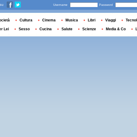
 su
Username
Password
ocietà
Cultura
Cinema
Musica
Libri
Viaggi
Tecnol
er Lei
Sesso
Cucina
Salute
Scienze
Media & Co