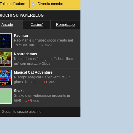
Tutto sull'autore
Diventa membro
 GIOCHI SU PAPERBLOG
Arcade
Casino'
Rompicapo
Pacman
Pac-Man é un video gioco creato nel
1979 da Toru......
Gioca
Nostradamus
Nostradamus è un gioco " shoot them
up" con una......
Gioca
Magical Cat Adventure
Riscopri Magical Cat Adventure, un
gioco d'arcade......
Gioca
Snake
Snake è un videogioco presente in
molti......
Gioca
Scopri lo spazio giochi di