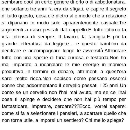
sembrare cool un certo genere di orlo o di abbottonatura,
che soltanto tre anni fa era da sfigati, e capire il segreto
di tutto questo, cosa c'è dietro alle mode che a rotazione
si dipanano in modo solo apparentemente casuale.Tre
argomenti a caso pescati dal cappello.E tutto intorno la
vita intensa di sempre. Il lavoro, la famiglia.E poi la
grande letteratura da leggere... e questo bambino da
decifrare e accompagnare lungo le avversità.Affrontare
tutto con una specie di furia curiosa e testarda.Non ho
mai imparato a incanalare le mie energie in maniera
produttiva in termini di denaro, altrimenti a quest'ora
sarei molto ricca.Non capisco come possano esserci
donne che addormentano il cervello passati i 25 anni.Un
conto se un cervello non l'hai mai avuto, ma se ce l'hai
cosa ti spinge e decidere che non hai più tempo per
fantasticare, imparare, cercare???Ecco, vorrei sapere:
come si fa a selezionare i pensieri, a scartare quello che
non torna utile, a imporsi un sentiero? Chi me lo spiega?