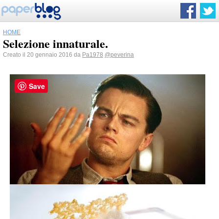
HOME
Selezione innaturale.
Creato il 20 gennaio 2016 da
Pa1978
@peverina
Save