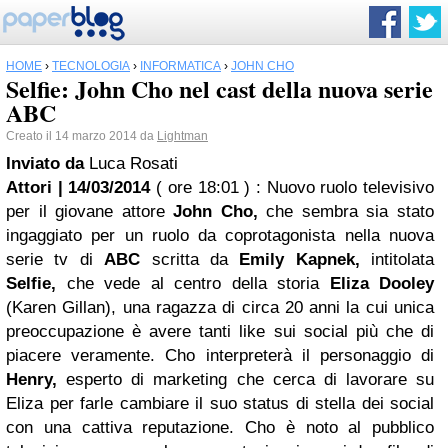
HOME
›
TECNOLOGIA
›
INFORMATICA
›
JOHN CHO
Selfie: John Cho nel cast della nuova serie
ABC
Creato il 14 marzo 2014 da
Lightman
Inviato da
Luca Rosati
Attori | 14/03/2014
( ore 18:01 )
: Nuovo ruolo televisivo
per il giovane attore
John Cho,
che sembra sia stato
ingaggiato per un ruolo da coprotagonista nella nuova
serie tv di
ABC
scritta da
Emily Kapnek,
intitolata
Selfie,
che vede al centro della storia
Eliza Dooley
(Karen Gillan), una ragazza di circa 20 anni la cui unica
preoccupazione è avere tanti like sui social più che di
piacere veramente. Cho interpreterà il personaggio di
Henry,
esperto di marketing che cerca di lavorare su
Eliza per farle cambiare il suo status di stella dei social
con una cattiva reputazione. Cho è noto al pubblico