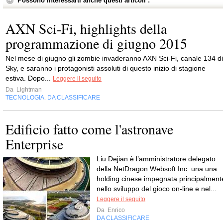
Possono interessarti anche questi articoli :
AXN Sci-Fi, highlights della
programmazione di giugno 2015
Nel mese di giugno gli zombie invaderanno AXN Sci-Fi, canale 134 di
Sky, e saranno i protagonisti assoluti di questo inizio di stagione
estiva. Dopo...
Leggere il seguito
Da
Lightman
TECNOLOGIA
DA CLASSIFICARE
,
Edificio fatto come l'astronave
Enterprise
Liu Dejian è l’amministratore delegato
della NetDragon Websoft Inc. una una
holding cinese impegnata principalment
nello sviluppo del gioco on-line e nel...
Leggere il seguito
Da
Enrico
DA CLASSIFICARE