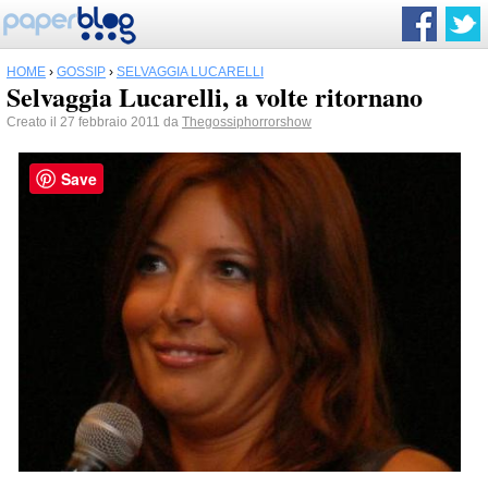
HOME
›
GOSSIP
›
SELVAGGIA LUCARELLI
Selvaggia Lucarelli, a volte ritornano
Creato il 27 febbraio 2011 da
Thegossiphorrorshow
Save