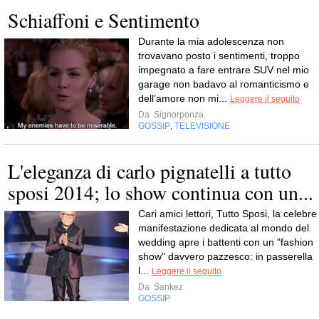
Schiaffoni e Sentimento
Durante la mia adolescenza non
trovavano posto i sentimenti, troppo
impegnato a fare entrare SUV nel mio
garage non badavo al romanticismo e
dell’amore non mi...
Leggere il seguito
Da
Signorponza
GOSSIP
TELEVISIONE
,
L'eleganza di carlo pignatelli a tutto
sposi 2014; lo show continua con un...
Cari amici lettori, Tutto Sposi, la celebre
manifestazione dedicata al mondo del
wedding apre i battenti con un "fashion
show" davvero pazzesco: in passerella
l...
Leggere il seguito
Da
Sankez
GOSSIP