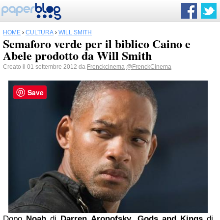
HOME
›
CULTURA
›
WILL SMITH
Semaforo verde per il biblico Caino e
Abele prodotto da Will Smith
Creato il 01 settembre 2012 da
Frenckcinema
@FrenckCinema
Save
Dopo
Noah
di
Darren Aronofsky
,
Gods and Kings
di