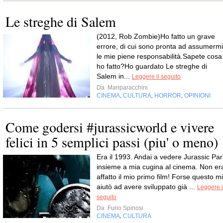
Le streghe di Salem
(2012, Rob Zombie)Ho fatto un grave
errore, di cui sono pronta ad assumermi
le mie piene responsabilità.Sapete cosa
ho fatto?Ho guardato Le streghe di
Salem in...
Leggere il seguito
Da
Mariparacchini
CINEMA
CULTURA
HORROR
OPINIONI
,
,
,
Come godersi #jurassicworld e vivere
felici in 5 semplici passi (piu' o meno)
Era il 1993. Andai a vedere Jurassic Par
insieme a mia cugina al cinema. Non er
affatto il mio primo film! Forse questo mi
aiutò ad avere sviluppato già ...
Leggere i
seguito
Da
Furio Spinosi
CINEMA
CULTURA
,