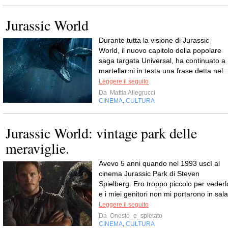
Jurassic World
Durante tutta la visione di Jurassic
World, il nuovo capitolo della popolare
saga targata Universal, ha continuato a
martellarmi in testa una frase detta nel..
Leggere il seguito
Da
Mattia Allegrucci
CINEMA
CULTURA
,
Jurassic World: vintage park delle
meraviglie.
Avevo 5 anni quando nel 1993 uscì al
cinema Jurassic Park di Steven
Spielberg. Ero troppo piccolo per vederl
e i miei genitori non mi portarono in sala
Leggere il seguito
Da
Onesto_e_spietato
CINEMA
CULTURA
,