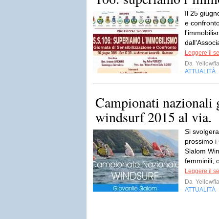
Il 25 giugn
e confront
l'immobilis
dall'Associ
Leggere il s
Da
Yellowfla
ATTUALITÀ
Campionati nazionali 
windsurf 2015 al via.
Si svolger
prossimo i
Slalom Win
femminili, 
Leggere il s
Da
Yellowfla
ATTUALITÀ