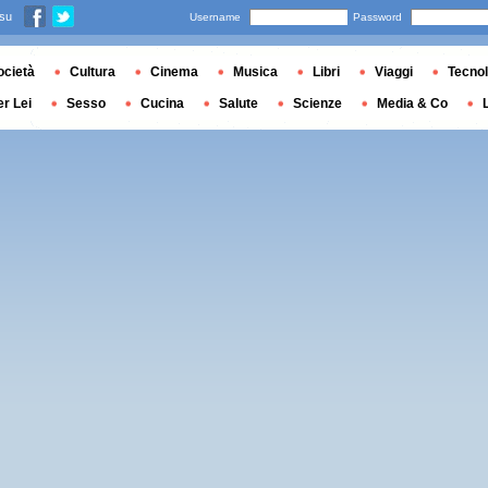
 su
Username
Password
ocietà
Cultura
Cinema
Musica
Libri
Viaggi
Tecnol
er Lei
Sesso
Cucina
Salute
Scienze
Media & Co