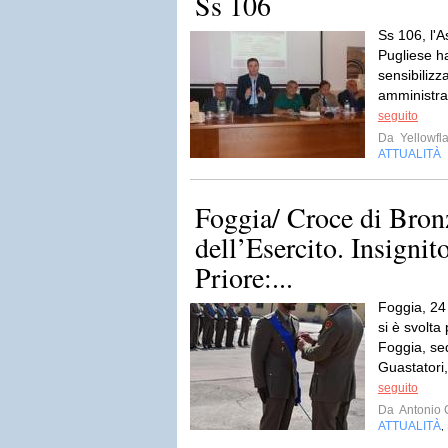
Ss 106
Ss 106, l'
Pugliese h
sensibilizz
amministrat
seguito
Da
Yellowfla
ATTUALITÀ
Foggia/ Croce di Bron
dell’Esercito. Insignit
Priore:...
Foggia, 24
si è svolta
Foggia, se
Guastatori
seguito
Da
Antonio 
ATTUALITÀ
,