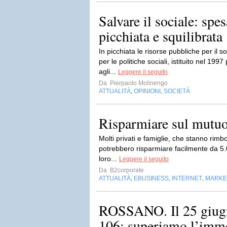
Salvare il sociale: spe
picchiata e squilibrata
In picchiata le risorse pubbliche per il
per le politiche sociali, istituito nel 1997
agli...
Leggere il seguito
Da
Pierpaolo Molinengo
ATTUALITÀ
OPINIONI
SOCIETÀ
,
,
Risparmiare sul mutuo
Molti privati e famiglie, che stanno rim
potrebbero risparmiare facilmente da 5.
loro...
Leggere il seguito
Da
B2corporate
ATTUALITÀ
EBUSINESS
INTERNET
MARKET
,
,
,
ROSSANO. Il 25 giugn
106: superiamo l’imm