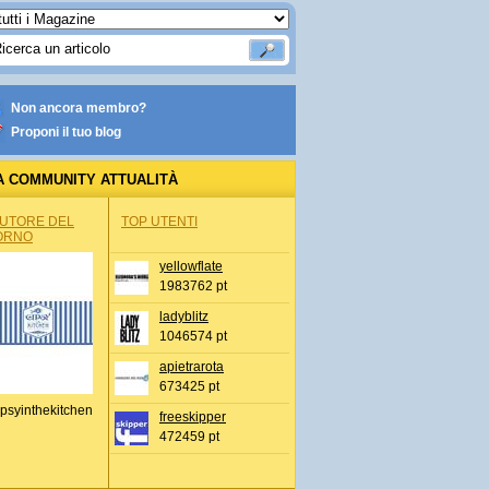
Non ancora membro?
Proponi il tuo blog
A COMMUNITY ATTUALITÀ
AUTORE DEL
TOP UTENTI
ORNO
yellowflate
1983762 pt
ladyblitz
1046574 pt
apietrarota
673425 pt
psyinthekitchen
freeskipper
472459 pt