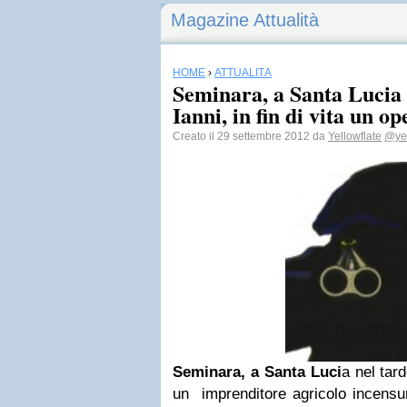
Magazine Attualità
HOME
›
ATTUALITÀ
Seminara, a Santa Lucia
Ianni, in fin di vita un o
Creato il 29 settembre 2012 da
Yellowflate
@yel
Seminara, a Santa Luci
a nel tar
un imprenditore agricolo incensu