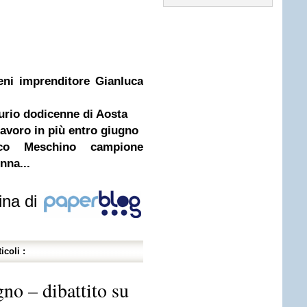
eni imprenditore Gianluca
urio dodicenne di Aosta
avoro in più entro giugno
co Meschino campione
nna...
ina di
icoli :
no – dibattito su