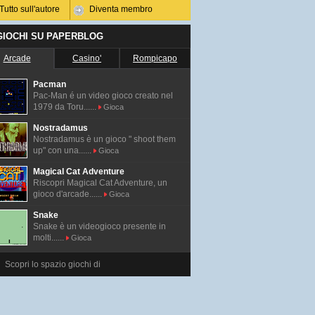
Tutto sull'autore
Diventa membro
 GIOCHI SU PAPERBLOG
Arcade
Casino'
Rompicapo
Pacman
Pac-Man é un video gioco creato nel
1979 da Toru......
Gioca
Nostradamus
Nostradamus è un gioco " shoot them
up" con una......
Gioca
Magical Cat Adventure
Riscopri Magical Cat Adventure, un
gioco d'arcade......
Gioca
Snake
Snake è un videogioco presente in
molti......
Gioca
Scopri lo spazio giochi di