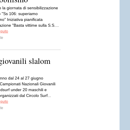
o la giornata di sensibilizzazione
o "Ss 106: superiamo
mo" Iniziativa pianificata
azione "Basta vittime sulla S.S....
eguito
te
giovanili slalom
anno dal 24 al 27 giugno
 Campionati Nazionali Giovanili
dsurf under 20 maschili e
organizzati dal Circolo Surf...
eguito
te