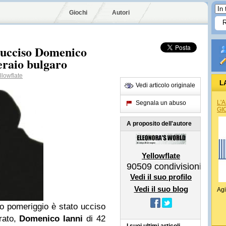
Giochi
Autori
 ucciso Domenico
peraio bulgaro
lowflate
L
Vedi articolo originale
L'
Segnala un abuso
GI
A proposito dell'autore
Yellowflate
90509
condivisioni
Vedi il suo profilo
Vedi il suo blog
Agi
do pomeriggio è stato ucciso
rato,
Domenico Ianni
di 42