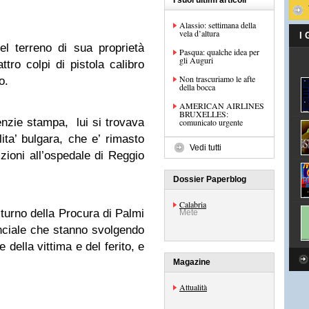
I suoi ultimi articoli
Alassio: settimana della
vela d’altura
I
l terreno di sua proprietà
Pasqua: qualche idea per
gli Auguri
ro colpi di pistola calibro
Non trascuriamo le afte
o.
della bocca
AMERICAN AIRLINES
BRUXELLES:
enzie stampa, lui si trovava
comunicato urgente
ita’ bulgara, che e’ rimasto
Vedi tutti
izioni all’ospedale di Reggio
Dossier Paperblog
Calabria
 turno della Procura di Palmi
Mete
nciale che stanno svolgendo
e della vittima e del ferito, e
Magazine
Attualità