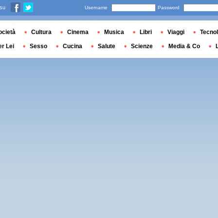
 su
Username
Password
ocietà
Cultura
Cinema
Musica
Libri
Viaggi
Tecnol
er Lei
Sesso
Cucina
Salute
Scienze
Media & Co