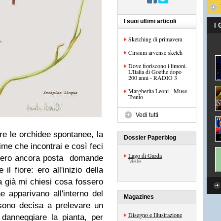
I suoi ultimi articoli
I
Sketching di primavera
Cirsium arvense sketch
Dove fioriscono i limoni.
L'Italia di Goethe dopo
200 anni - RADIO 3
Margherita Leoni - Muse
Trento
Vedi tutti
re le orchidee spontanee, la
Dossier Paperblog
me che incontrai e così feci
Lago di Garda
i ero ancora posta domande
Mete
l fiore: ero all'inizio della
 già mi chiesi cosa fossero
e apparivano all'interno del
Magazines
sono decisa a prelevare un
Disegno e Illustrazione
danneggiare la pianta, per