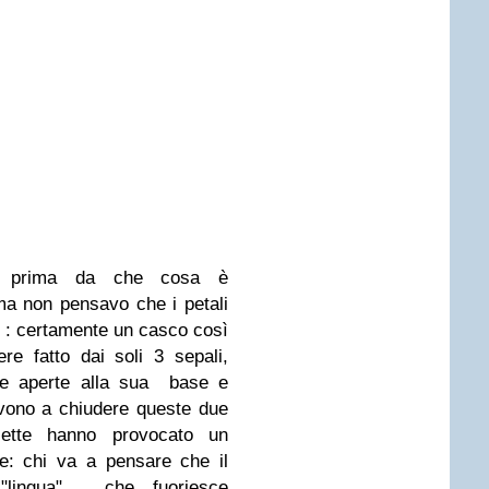
mi prima da che cosa è
a non pensavo che i petali
do : certamente un casco così
e fatto dai soli 3 sepali,
ure aperte alla sua base e
rvono a chiudere queste due
iette hanno provocato un
e: chi va a pensare che il
lingua", che fuoriesce