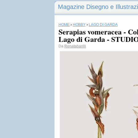
Magazine Disegno e Illustraz
HOME
›
HOBBY
›
LAGO DI GARDA
Serapias vomeracea - Co
Lago di Garda - STUDI
Da
Renatabarilli