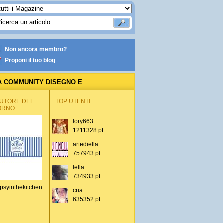
Non ancora membro?
Proponi il tuo blog
A COMMUNITY DISEGNO E
USTRAZIONE
AUTORE DEL
TOP UTENTI
ORNO
lory663
1211328 pt
artediella
757943 pt
lella
734933 pt
psyinthekitchen
cria
635352 pt