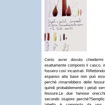
Certo avrei dovuto chieder
esattamente composto il casco, m
fossero così incastrati. Rifletten
espanso alla base non può esser
perchè rimarrebbero delle fess
quindi probabilemente i petali se
fessure.Le due famose orecch
secondo stupore perchè?Semplic
labello è composto da una "