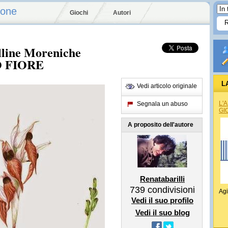
ione
Giochi
Autori
lline Moreniche
O FIORE
L
Vedi articolo originale
ILL
L'
Segnala un abuso
GI
A proposito dell'autore
Renatabarilli
739
condivisioni
Agi
Vedi il suo profilo
Vedi il suo blog