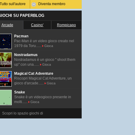
Tutto sull'autore
Diventa membro
 GIOCHI SU PAPERBLOG
Arcade
Casino'
Rompicapo
Pacman
Pac-Man é un video gioco creato nel
1979 da Toru......
Gioca
Nostradamus
Nostradamus è un gioco " shoot them
up" con una......
Gioca
Magical Cat Adventure
Riscopri Magical Cat Adventure, un
gioco d'arcade......
Gioca
Snake
Snake è un videogioco presente in
molti......
Gioca
Scopri lo spazio giochi di