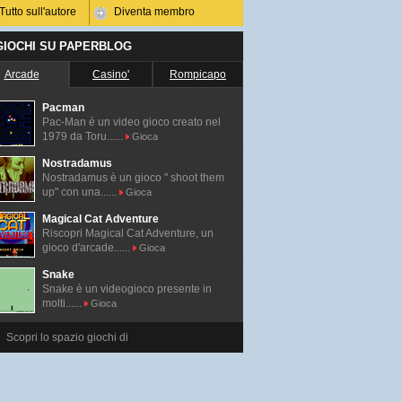
Tutto sull'autore
Diventa membro
 GIOCHI SU PAPERBLOG
Arcade
Casino'
Rompicapo
Pacman
Pac-Man é un video gioco creato nel
1979 da Toru......
Gioca
Nostradamus
Nostradamus è un gioco " shoot them
up" con una......
Gioca
Magical Cat Adventure
Riscopri Magical Cat Adventure, un
gioco d'arcade......
Gioca
Snake
Snake è un videogioco presente in
molti......
Gioca
Scopri lo spazio giochi di