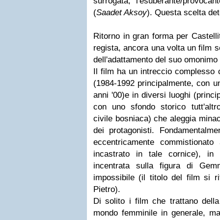
surrogata, l'esuberante/provocan
(
Saadet Aksoy
). Questa scelta det
Ritorno in gran forma per Castelli
regista, ancora una volta un film sc
dell'adattamento del suo omonim
Il film ha un intreccio complesso 
(1984-1992 principalmente, con un
anni '00)e in diversi luoghi (prin
con uno sfondo storico tutt'altr
civile bosniaca) che aleggia minac
dei protagonisti. Fondamentalme
eccentricamente commistionato 
incastrato in tale cornice), in 
incentrata sulla figura di Ge
impossibile (il titolo del film si 
Pietro).
Di solito i film che trattano dell
mondo femminile in generale, ma 