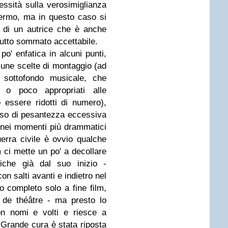
essità sulla verosimiglianza
hermo, ma in questo caso si
ro di un autrice che è anche
 tutto sommato accettabile.
po' enfatica in alcuni punti,
cune scelte di montaggio (ad
n sottofondo musicale, che
 o poco appropriati alle
 essere ridotti di numero),
nso di pesantezza eccessiva
 nei momenti più drammatici
uerra civile è ovvio qualche
 ci mette un po' a decollare
tiche già dal suo inizio -
on salti avanti e indietro nel
o completo solo a fine film,
 de théâtre - ma presto lo
con nomi e volti e riesce a
 Grande cura è stata riposta