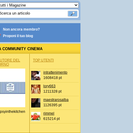
Non ancora membro?
Proponi il tuo blog
A COMMUNITY CINEMA
AUTORE DEL
TOP UTENTI
ORNO
intrattenimento
1608418 pt
lory663
1211328 pt
maestrarosalba
1126395 pt
psyinthekitchen
rimmel
615214 pt