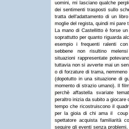
uomini, mi lasciano qualche perpl
dei sentimenti trasposti sullo sc
tratta dell'adattamento di un lib
moglie del regista, quindi mi pare
La mano di Castellitto è forse un 
soprattutto per quanto riguarda al
esempio i frequenti ralenti co
sebbene non risultino melensi
situazioni rappresentate potevano
tuttavia non si avverte mai un se
o di forzature di trama, nemmeno
(dopotutto in una situazione di g
momento di strazio umano). Il film
perchè affastella svariate tema
peraltro inizia da subito a giocare c
tempo che ricostruiscono il quadr
per la gioia di chi ama il coup
spettatore acquista familiarità 
seguire gli eventi senza problemi.