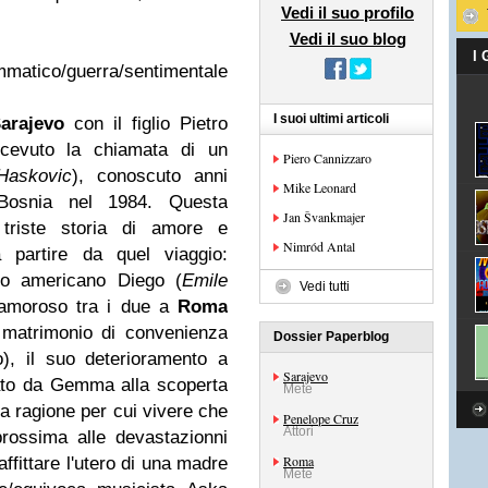
Vedi il suo profilo
Vedi il suo blog
I
mmatico/guerra/sentimentale
I suoi ultimi articoli
arajevo
con il figlio Pietro
icevuto la chiamata di un
Piero Cannizzaro
Haskovic
), conoscuto anni
Mike Leonard
Bosnia nel 1984. Questa
Jan Švankmajer
 triste storia di amore e
Nimród Antal
partire da quel viaggio:
afo americano Diego (
Emile
Vedi tutti
o amoroso tra i due a
Roma
 matrimonio di convenienza
Dossier Paperblog
io), il suo deterioramento a
Sarajevo
ato da Gemma alla scoperta
Mete
una ragione per cui vivere che
Penelope Cruz
Attori
prossima alle devastazionni
Roma
affittare l'utero di una madre
Mete