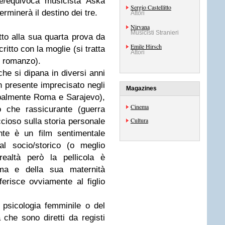
te/equivoca musicista Aska
Sergio Castellitto
erminerà il destino dei tre.
Attori
Nirvana
Musicisti Stranieri
tto alla sua quarta prova da
Emile Hirsch
ritto con la moglie (si tratta
Attori
o romanzo).
che si dipana in diversi anni
 presente imprecisato negli
Magazines
cipalmente Roma e Sarajevo),
Cinema
o che rassicurante (guerra
Cultura
cioso sulla storia personale
nte è un film sentimentale
al socio/storico (o meglio
realtà però la pellicola è
mma e della sua maternità
riferisce ovviamente al figlio
a psicologia femminile o del
che sono diretti da registi