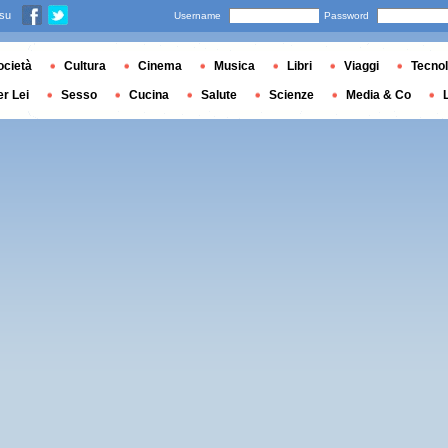
 su
Username
Password
ocietà
Cultura
Cinema
Musica
Libri
Viaggi
Tecnol
er Lei
Sesso
Cucina
Salute
Scienze
Media & Co