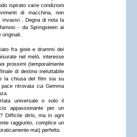
odo ispirato varie condizioni
vimenti di macchina, non
i invasivi . Degna di nota la
famosi - da Springsteen ai
 originali.
iato fra gioie e drammi dei
misurate nel melò, interesse
 noi prossimi (temporalmente
nale di destino ineluttabile
ne la chiusa del film sia su
na pace ritrovata cui Gemma
nza.
tata universale o solo il
eccio appassionante per un
 Difficile dirlo, ma in ogni
nte raggiunto, complice un
praticamente mai) perfetto.