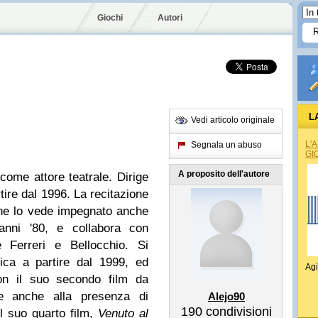
Giochi
Autori
L
Vedi articolo originale
L'
Segnala un abuso
GI
A proposito dell'autore
ecome attore teatrale. Dirige
rtire dal 1996. La recitazione
che lo vede impegnato anche
 anni '80, e collabora con
e Ferreri e Bellocchio. Si
ica a partire dal 1999, ed
Agi
on il suo secondo film da
ie anche alla presenza di
Alejo90
190
condivisioni
l suo quarto film,
Venuto al