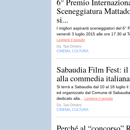
6° Premio Internaziona
Sceneggiatura Mattado
si...
I migliori aspiranti sceneggiatori del 6°
venerdì 3 luglio 2015 alle ore 17.30 al Te
Leggere il seguito
Da
Taxi Drivers
CINEMA
CULTURA
,
Sabaudia Film Fest: il 
alla commedia italiana
Si terrà a Sabaudia dal 10 al 18 luglio 
ed organizzato dal Comune di Sabaudia. 
dedicato alla...
Leggere il seguito
Da
Taxi Drivers
CINEMA
CULTURA
,
Perché al “concorso” 