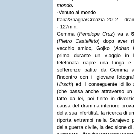
mondo
.
-Venuto al mondo
Italia/Spagna/Croazia 2012 - dra
- 127min.
Gemma (
Penelope Cruz
) va a
S
(
Pietro Castellitto
) dopo aver r
vecchio amico, Gojko (
Adnan 
prima durante un viaggio in 
telefonata riapre una lunga e
sofferenze patite da Gemma a 
l'incontro con il giovane fotogr
Hirsch
) ed il conseguente idilli
(che passa anche attraverso un
fatto da lei, poi finito in divorz
causa del dramma interiore prov
della sua infertilità, la ricerca di 
riporta entrambi nella Sarajevo 
della guerra civile, la decisione di 