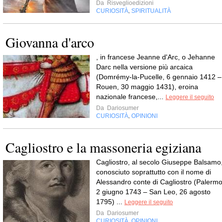
Da
Risveglioedizioni
CURIOSITÀ
SPIRITUALITÀ
,
Giovanna d'arco
, in francese Jeanne d'Arc, o Jehanne
Darc nella versione più arcaica
(Domrémy-la-Pucelle, 6 gennaio 1412 –
Rouen, 30 maggio 1431), eroina
nazionale francese,...
Leggere il seguito
Da
Dariosumer
CURIOSITÀ
OPINIONI
,
Cagliostro e la massoneria egiziana
Cagliostro, al secolo Giuseppe Balsamo
conosciuto soprattutto con il nome di
Alessandro conte di Cagliostro (Palermo
2 giugno 1743 – San Leo, 26 agosto
1795) ...
Leggere il seguito
Da
Dariosumer
CURIOSITÀ
OPINIONI
,