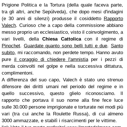
Prigione Politica e la Tortura (della quale faceva parte,
tra gli altri, anche Sepúlveda), che dopo mesi d'indagini
(e 30 anni di silenzi) produsse il cosiddetto
Rapporto
Valech
. Curioso che a capo della commissione abbiano
messo proprio un ecclesiastico, visto il coinvolgimento, a
vari livelli, della
Chiesa Cattolica
con il regime di
Pinochet
.
Guardate quanto sono belli tutti e due
.
Santo
subito
, mi raccomando, non perdete tempo. Hanno avuto
pure
il coraggio di chiedere l'amnistia
per i pezzi di
merda coinvolti nel golpe e nella successiva dittatura,
complimentoni.
A differenza del suo capo, Valech è stato uno strenuo
difensore dei diritti umani nel periodo del regime e in
quello successivo, questo glielo riconosciamo. Il
rapporto che portava il suo nome alla fine fece luce
sulle 30.000 persone imprigionate e torturate nei modi più
vari (tra cui anche la Roulette Russa), di cui almeno
3000 ammazzate, e stabilì i risarcimenti per le vittime.