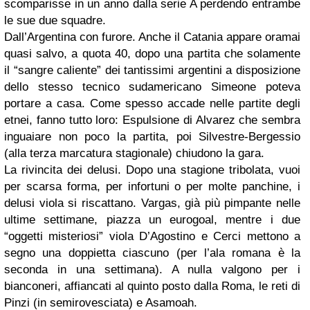
scomparisse in un anno dalla serie A perdendo entrambe
le sue due squadre.
Dall’Argentina con furore. Anche il Catania appare oramai
quasi salvo, a quota 40, dopo una partita che solamente
il “sangre caliente” dei tantissimi argentini a disposizione
dello stesso tecnico sudamericano Simeone poteva
portare a casa. Come spesso accade nelle partite degli
etnei, fanno tutto loro: Espulsione di Alvarez che sembra
inguaiare non poco la partita, poi Silvestre-Bergessio
(alla terza marcatura stagionale) chiudono la gara.
La rivincita dei delusi. Dopo una stagione tribolata, vuoi
per scarsa forma, per infortuni o per molte panchine, i
delusi viola si riscattano. Vargas, già più pimpante nelle
ultime settimane, piazza un eurogoal, mentre i due
“oggetti misteriosi” viola D’Agostino e Cerci mettono a
segno una doppietta ciascuno (per l’ala romana è la
seconda in una settimana). A nulla valgono per i
bianconeri, affiancati al quinto posto dalla Roma, le reti di
Pinzi (in semirovesciata) e Asamoah.