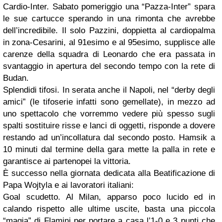
Cardio-Inter. Sabato pomeriggio una “Pazza-Inter” spara
le sue cartucce sperando in una rimonta che avrebbe
dell’incredibile. Il solo Pazzini, doppietta al cardiopalma
in zona-Cesarini, al 91esimo e al 95esimo, supplisce alle
carenze della squadra di Leonardo che era passata in
svantaggio in apertura del secondo tempo con la rete di
Budan.
Splendidi tifosi. In serata anche il Napoli, nel “derby degli
amici” (le tifoserie infatti sono gemellate), in mezzo ad
uno spettacolo che vorremmo vedere più spesso sugli
spalti sostituire risse e lanci di oggetti, risponde a dovere
restando ad un’incollatura dal secondo posto. Hamsik a
10 minuti dal termine della gara mette la palla in rete e
garantisce ai partenopei la vittoria.
È successo nella giornata dedicata alla Beatificazione di
Papa Wojtyla e ai lavoratori italiani:
Goal scudetto. Al Milan, apparso poco lucido ed in
calando rispetto alle ultime uscite, basta una piccola
“magia” di Flamini per portare a casa l’1-0 e 3 punti che