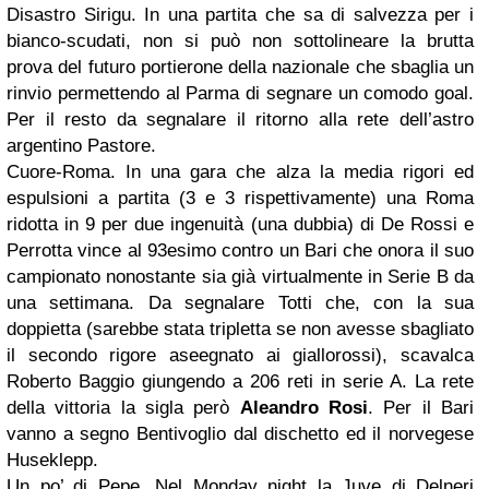
Disastro Sirigu. In una partita che sa di salvezza per i
bianco-scudati, non si può non sottolineare la brutta
prova del futuro portierone della nazionale che sbaglia un
rinvio permettendo al Parma di segnare un comodo goal.
Per il resto da segnalare il ritorno alla rete dell’astro
argentino Pastore.
Cuore-Roma. In una gara che alza la media rigori ed
espulsioni a partita (3 e 3 rispettivamente) una Roma
ridotta in 9 per due ingenuità (una dubbia) di De Rossi e
Perrotta vince al 93esimo contro un Bari che onora il suo
campionato nonostante sia già virtualmente in Serie B da
una settimana. Da segnalare Totti che, con la sua
doppietta (sarebbe stata tripletta se non avesse sbagliato
il secondo rigore aseegnato ai giallorossi), scavalca
Roberto Baggio giungendo a 206 reti in serie A. La rete
della vittoria la sigla però
Aleandro Rosi
. Per il Bari
vanno a segno Bentivoglio dal dischetto ed il norvegese
Huseklepp.
Un po’ di Pepe. Nel Monday night la Juve di Delneri