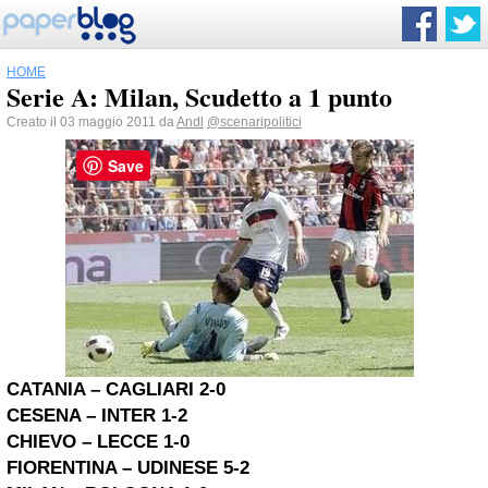
HOME
Serie A: Milan, Scudetto a 1 punto
Creato il 03 maggio 2011 da
Andl
@scenaripolitici
Save
CATANIA
–
CAGLIARI
2-0
CESENA – INTER 1-2
CHIEVO – LECCE 1-0
FIORENTINA – UDINESE 5-2