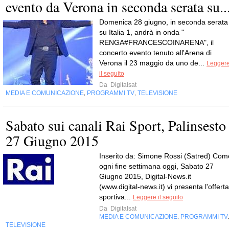
evento da Verona in seconda serata su..
Domenica 28 giugno, in seconda serata
su Italia 1, andrà in onda "
RENGA#FRANCESCOINARENA", il
concerto evento tenuto all'Arena di
Verona il 23 maggio da uno de...
Legger
il seguito
Da
Digitalsat
MEDIA E COMUNICAZIONE
PROGRAMMI TV
TELEVISIONE
,
,
Sabato sui canali Rai Sport, Palinsesto
27 Giugno 2015
Inserito da: Simone Rossi (Satred) Com
ogni fine settimana oggi, Sabato 27
Giugno 2015, Digital-News.it
(www.digital-news.it) vi presenta l'offerta
sportiva...
Leggere il seguito
Da
Digitalsat
MEDIA E COMUNICAZIONE
PROGRAMMI TV
,
TELEVISIONE