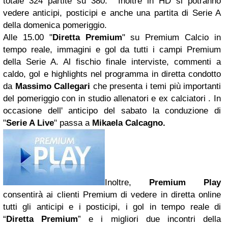
totale 324 partite su 380. Inoltre in HD si potranno
vedere anticipi, posticipi e anche una partita di Serie A
della domenica pomeriggio.
Alle 15.00 "
Diretta Premium
" su Premium Calcio in
tempo reale, immagini e gol da tutti i campi Premium
della Serie A. Al fischio finale interviste, commenti a
caldo, gol e highlights nel programma in diretta condotto
da
Massimo Callegari
che presenta i temi più importanti
del pomeriggio con in studio allenatori e ex calciatori . In
occasione dell' anticipo del sabato la conduzione di
"
Serie A Live
" passa a
Mikaela Calcagno.
Inoltre,
Premium Play
consentirà ai clienti Premium di vedere in diretta online
tutti gli anticipi e i posticipi, i gol in tempo reale di
“
Diretta Premium
” e i migliori due incontri della