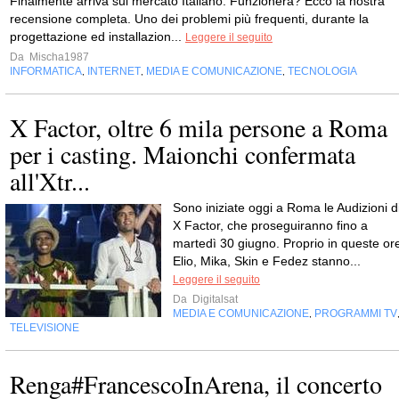
Finalmente arriva sul mercato Italiano. Funzionerà? Ecco la nostra
recensione completa. Uno dei problemi più frequenti, durante la
progettazione ed installazion...
Leggere il seguito
Da
Mischa1987
INFORMATICA
INTERNET
MEDIA E COMUNICAZIONE
TECNOLOGIA
,
,
,
X Factor, oltre 6 mila persone a Roma
per i casting. Maionchi confermata
all'Xtr...
Sono iniziate oggi a Roma le Audizioni d
X Factor, che proseguiranno fino a
martedì 30 giugno. Proprio in queste or
Elio, Mika, Skin e Fedez stanno...
Leggere il seguito
Da
Digitalsat
MEDIA E COMUNICAZIONE
PROGRAMMI TV
,
TELEVISIONE
Renga#FrancescoInArena, il concerto