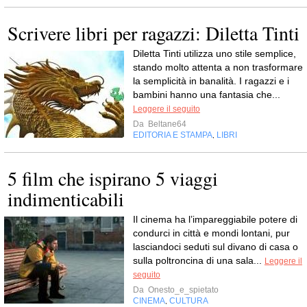
Scrivere libri per ragazzi: Diletta Tinti
Diletta Tinti utilizza uno stile semplice,
stando molto attenta a non trasformare
la semplicità in banalità. I ragazzi e i
bambini hanno una fantasia che...
Leggere il seguito
Da
Beltane64
EDITORIA E STAMPA
LIBRI
,
5 film che ispirano 5 viaggi
indimenticabili
Il cinema ha l’impareggiabile potere di
condurci in città e mondi lontani, pur
lasciandoci seduti sul divano di casa o
sulla poltroncina di una sala...
Leggere il
seguito
Da
Onesto_e_spietato
CINEMA
CULTURA
,