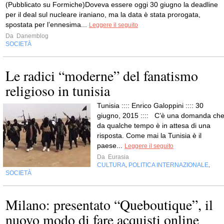
(Pubblicato su Formiche)Doveva essere oggi 30 giugno la deadline
per il deal sul nucleare iraniano, ma la data è stata prorogata,
spostata per l’ennesima...
Leggere il seguito
Da
Danemblog
SOCIETÀ
Le radici “moderne” del fanatismo
religioso in tunisia
Tunisia :::: Enrico Galoppini :::: 30
giugno, 2015 :::: C’è una domanda ch
da qualche tempo è in attesa di una
risposta. Come mai la Tunisia è il
paese...
Leggere il seguito
Da
Eurasia
CULTURA
POLITICA INTERNAZIONALE
,
,
SOCIETÀ
Milano: presentato “Queboutique”, il
nuovo modo di fare acquisti online