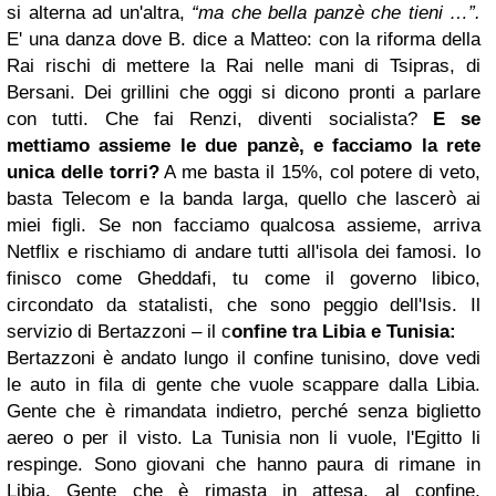
si alterna ad un'altra,
“ma che bella panzè che tieni …”.
E' una danza dove B. dice a Matteo: con la riforma della
Rai rischi di mettere la Rai nelle mani di Tsipras, di
Bersani. Dei grillini che oggi si dicono pronti a parlare
con tutti.
Che fai Renzi, diventi socialista?
E se
mettiamo assieme le due panzè, e facciamo la rete
unica delle torri?
A me basta il 15%, col potere di veto,
basta Telecom e la banda larga, quello che lascerò ai
miei figli.
Se non facciamo qualcosa assieme, arriva
Netflix e rischiamo di andare tutti all'isola dei famosi.
Io
finisco come Gheddafi, tu come il governo libico,
circondato da statalisti, che sono peggio dell'Isis.
Il
servizio di Bertazzoni – il c
onfine tra Libia e Tunisia:
Bertazzoni è andato lungo il confine tunisino, dove vedi
le auto in fila di gente che vuole scappare dalla Libia.
Gente che è rimandata indietro, perché senza biglietto
aereo o per il visto.
La Tunisia non li vuole, l'Egitto li
respinge.
Sono giovani che hanno paura di rimane in
Libia. Gente che è rimasta in attesa, al confine,