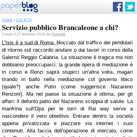
HOME
›
SOCIETÀ
Servizio pubblico Brancaleone a chi?
Creato il 27 febbraio 2015 da
Funicelli
L'Isis è a sud di Roma,
bloccato dal traffico dei pendolari
di ritorno sul raccordo anulare o dai lavori in corso della
Salerno Reggio Calabria.
La situazione è tragica ma non
dobbiamo preoccuparci: la grande opera di mediazione è
in corso e Renzi saprà stupirci un'altra volta, magari
tirando in ballo nella mediazione col governo libico
(quale?) anche Putin (come suggerisce Nazareno
Renzoni).
Ma nel paese la situazione è ottima, per gli
affari: il defunto patto del Nazareno scoppia di salute. La
manfrina sull'Opa per le torri di Rai way serve a
nascondere il vero obiettivo. Entrare dentro la società
appena privatizzata e piazzare via internet i suoi
contenuti.
Alla faccia dell'operazione di mercato, come