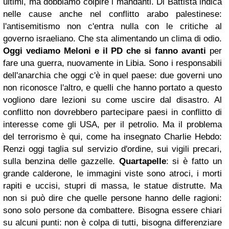
ultimi, ma dobbiamo colpire i mandanti.
Di Battista indica
nelle cause anche nel conflitto arabo palestinese:
l'antisemitismo non c'entra nulla con le critiche al
governo israeliano.
Che sta alimentando un clima di odio.
Oggi vediamo Meloni e il PD che si fanno avanti
per
fare una guerra, nuovamente in Libia.
Sono i responsabili
dell'anarchia che oggi c'è in quel paese: due governi uno
non riconosce l'altro, e quelli che hanno portato a questo
vogliono dare lezioni su come uscire dal disastro.
Al
conflitto non dovrebbero partecipare paesi in conflitto di
interesse come gli USA, per il petrolio.
Ma il problema
del terrorismo è qui, come ha insegnato Charlie Hebdo:
Renzi oggi taglia sul servizio d'ordine, sui vigili precari,
sulla benzina delle gazzelle.
Quartapelle
: si è fatto un
grande calderone, le immagini viste sono atroci, i morti
rapiti e uccisi, stupri di massa, le statue distrutte.
Ma
non si può dire che quelle persone hanno delle ragioni:
sono solo persone da combattere.
Bisogna essere chiari
su alcuni punti: non è colpa di tutti, bisogna differenziare