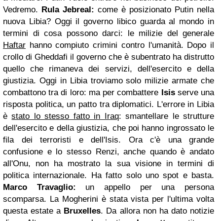
Vedremo.
Rula Jebreal:
come è posizionato Putin nella
nuova Libia?
Oggi il governo libico guarda al mondo in
termini di cosa possono darci: le milizie del generale
Haftar
hanno compiuto crimini contro l'umanità.
Dopo il
crollo di Gheddafi il governo che è subentrato ha distrutto
quello che rimaneva dei servizi, dell'esercito e della
giustizia. Oggi in Libia troviamo solo milizie armate che
combattono tra di loro: ma per combattere
Isis
serve una
risposta politica, un patto tra diplomatici.
L'errore in Libia
è
stato lo stesso fatto in Iraq
: smantellare le strutture
dell'esercito e della giustizia, che poi hanno ingrossato le
fila dei terroristi e dell'Isis.
Ora c'è una grande
confusione e lo stesso Renzi, anche quando è andato
all'Onu, non ha mostrato la sua visione in termini di
politica internazionale. Ha fatto solo uno spot e basta.
Marco Travaglio:
un appello per una persona
scomparsa. La Mogherini è stata vista per l'ultima volta
questa estate a
Bruxelles
.
Da allora non ha dato notizie