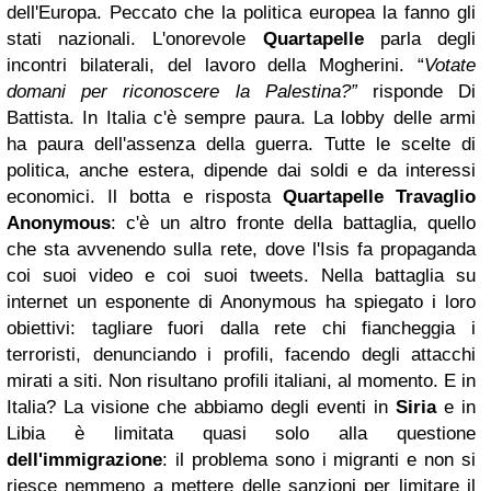
dell'Europa. Peccato che la politica europea la fanno gli
stati nazionali.
L'onorevole
Quartapelle
parla degli
incontri bilaterali, del lavoro della Mogherini.
“
Votate
domani per riconoscere la Palestina?”
risponde Di
Battista.
In Italia c'è sempre paura. La lobby delle armi
ha paura dell'assenza della guerra. Tutte le scelte di
politica, anche estera, dipende dai soldi e da interessi
economici.
Il botta e risposta
Quartapelle Travaglio
Anonymous
: c'è un altro fronte della battaglia, quello
che sta avvenendo sulla rete, dove l'Isis fa propaganda
coi suoi video e coi suoi tweets.
Nella battaglia su
internet un esponente di Anonymous ha spiegato i loro
obiettivi: tagliare fuori dalla rete chi fiancheggia i
terroristi, denunciando i profili, facendo degli attacchi
mirati a siti.
Non risultano profili italiani, al momento.
E in
Italia? La visione che abbiamo degli eventi in
Siria
e in
Libia è limitata quasi solo alla questione
dell'immigrazione
: il problema sono i migranti e non si
riesce nemmeno a mettere delle sanzioni per limitare il