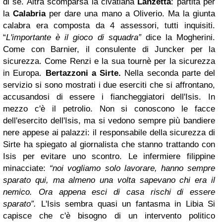
di se.
Altra scomparsa la civatiana
Lanzetta
: partita per
la
Calabria
per dare una mano a Oliverio.
Ma la giunta
calabra era composta da 4 assessori, tutti inquisiti.
“
L'importante è il gioco di squadra”
dice la Mogherini.
Come con Barnier, il consulente di Juncker per la
sicurezza.
Come Renzi e la sua tournè per la sicurezza
in Europa.
Bertazzoni a Sirte.
Nella seconda parte del
servizio si sono mostrati i due eserciti che si affrontano,
accusandosi di essere i fiancheggiatori dell'Isis. In
mezzo c'è il petrolio.
Non si conoscono le facce
dell'esercito dell'Isis, ma si vedono sempre più bandiere
nere appese ai palazzi: il responsabile della sicurezza di
Sirte ha spiegato al giornalista che stanno trattando con
Isis per evitare uno scontro.
Le infermiere filippine
minacciate:
“noi vogliamo solo lavorare, hanno sempre
sparato qui, ma almeno una volta sapevano chi era il
nemico. Ora appena esci di casa rischi di essere
sparato”.
L'Isis sembra quasi un fantasma in Libia
Si
capisce che c'è bisogno di un intervento politico