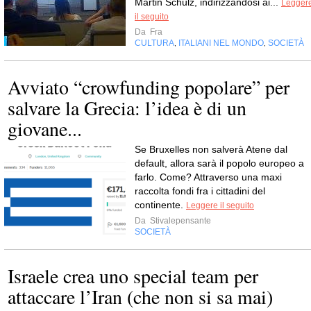
Martin Schulz, indirizzandosi ai...
Legger
il seguito
Da
Fra
CULTURA
ITALIANI NEL MONDO
SOCIETÀ
,
,
Avviato “crowfunding popolare” per
salvare la Grecia: l’idea è di un
giovane...
Se Bruxelles non salverà Atene dal
default, allora sarà il popolo europeo a
farlo. Come? Attraverso una maxi
raccolta fondi fra i cittadini del
continente.
Leggere il seguito
Da
Stivalepensante
SOCIETÀ
Israele crea uno special team per
attaccare l’Iran (che non si sa mai)