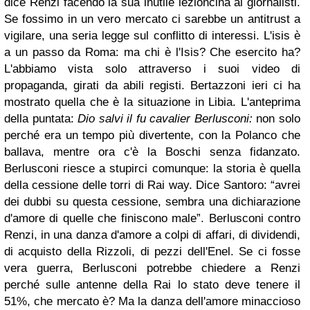
dice Renzi facendo la sua inutile lezioncina ai giornalisti.
Se fossimo in un vero mercato ci sarebbe un antitrust a
vigilare, una seria legge sul conflitto di interessi.
L'isis è
a un passo da Roma: ma chi è l'Isis? Che esercito ha?
L'abbiamo vista solo attraverso i suoi video di
propaganda, girati da abili registi. Bertazzoni ieri ci ha
mostrato quella che è la situazione in Libia.
L'anteprima
della puntata:
Dio salvi il fu cavalier Berlusconi:
non solo
perché era un tempo più divertente, con la Polanco che
ballava, mentre ora c'è la Boschi senza fidanzato.
Berlusconi riesce a stupirci comunque: la storia è quella
della cessione delle torri di Rai way.
Dice Santoro: “avrei
dei dubbi su questa cessione, sembra una dichiarazione
d'amore di quelle che finiscono male”. Berlusconi contro
Renzi, in una danza d'amore a colpi di affari, di dividendi,
di acquisto della Rizzoli, di pezzi dell'Enel.
Se ci fosse
vera guerra, Berlusconi potrebbe chiedere a Renzi
perché sulle antenne della Rai lo stato deve tenere il
51%, che mercato è?
Ma la danza dell'amore minaccioso