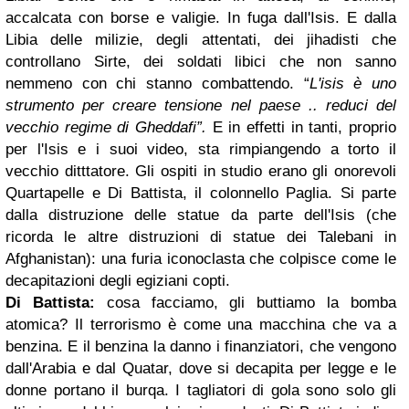
accalcata con borse e valigie. In fuga dall'Isis.
E dalla
Libia delle milizie, degli attentati, dei jihadisti che
controllano Sirte, dei soldati libici che non sanno
nemmeno con chi stanno combattendo.
“
L'isis è uno
strumento per creare tensione nel paese .. reduci del
vecchio regime di Gheddafi”.
E in effetti in tanti, proprio
per l'Isis e i suoi video, sta rimpiangendo a torto il
vecchio ditttatore.
Gli ospiti in studio erano gli onorevoli
Quartapelle e Di Battista, il colonnello Paglia.
Si parte
dalla distruzione delle statue da parte dell'Isis (che
ricorda le altre distruzioni di statue dei Talebani in
Afghanistan): una furia iconoclasta che colpisce come le
decapitazioni degli egiziani copti.
Di Battista:
cosa facciamo, gli buttiamo la bomba
atomica? Il terrorismo è come una macchina che va a
benzina. E il benzina la danno i finanziatori, che vengono
dall'Arabia e dal Quatar, dove si decapita per legge e le
donne portano il burqa.
I tagliatori di gola sono solo gli