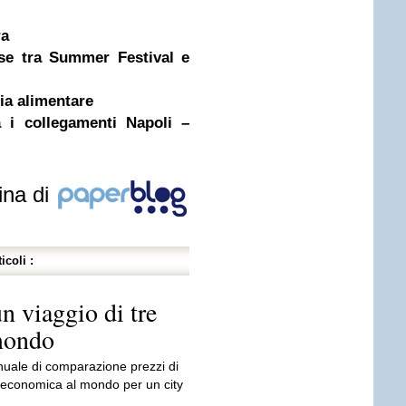
ra
ese tra Summer Festival e
ria alimentare
 i collegamenti Napoli –
ina di
icoli :
un viaggio di tre
 mondo
nnuale di comparazione prezzi di
ù economica al mondo per un city