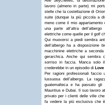
Alle Seychelles, la destinazione
lavoro (almeno in parte) mi port
stelle che la costellazione di Orio
suite (dunque la più piccola a d
meno come il mio appartamento
una parte all’altra dell’alberg
elettriche come quelle per il golf
Qui muoversi a piedi sembra antic
dell’albergo ha a disposizione bic
macchinine elettriche a seconda 
gerarchica. Anche qui sembra ch
sorriso in faccia. Manca solo 
crederebbe in un episodio di
Love
Per ragioni professionali faccio 
lussuosa dell’albergo. La rag
guatemalteca e ha passato gli u
Mauritius e Dubai. Il suo lavoro a
privato per i clienti delle ville 
fa vedere la più esclusiva che è