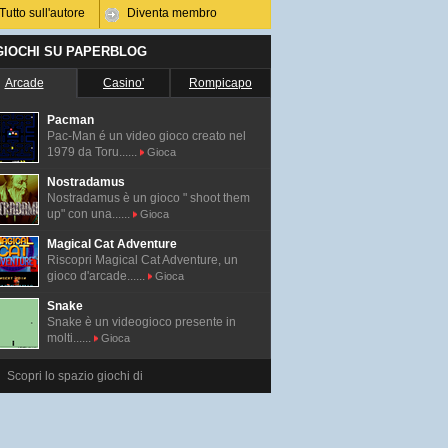
Tutto sull'autore
Diventa membro
 GIOCHI SU PAPERBLOG
Arcade
Casino'
Rompicapo
Pacman
Pac-Man é un video gioco creato nel
1979 da Toru......
Gioca
Nostradamus
Nostradamus è un gioco " shoot them
up" con una......
Gioca
Magical Cat Adventure
Riscopri Magical Cat Adventure, un
gioco d'arcade......
Gioca
Snake
Snake è un videogioco presente in
molti......
Gioca
Scopri lo spazio giochi di