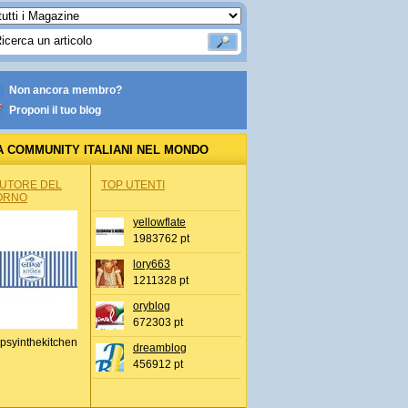
Non ancora membro?
Proponi il tuo blog
A COMMUNITY ITALIANI NEL MONDO
AUTORE DEL
TOP UTENTI
ORNO
yellowflate
1983762 pt
lory663
1211328 pt
oryblog
672303 pt
psyinthekitchen
dreamblog
456912 pt