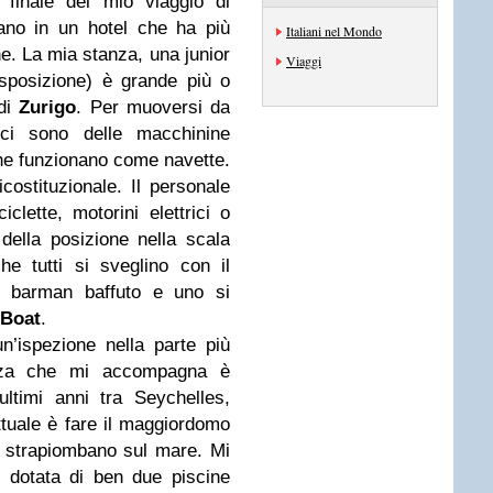
 finale del mio viaggio di
ano in un hotel che ha più
Italiani nel Mondo
ne. La mia stanza, una junior
Viaggi
isposizione) è grande più o
 di
Zurigo
. Per muoversi da
o ci sono delle macchinine
 che funzionano come navette.
ostituzionale. Il personale
iclette, motorini elettrici o
della posizione nella scala
e tutti si sveglino con il
il barman baffuto e uno si
 Boat
.
un’ispezione nella parte più
azza che mi accompagna è
ltimi anni tra Seychelles,
ttuale è fare il maggiordomo
che strapiombano sul mare. Mi
 dotata di ben due piscine