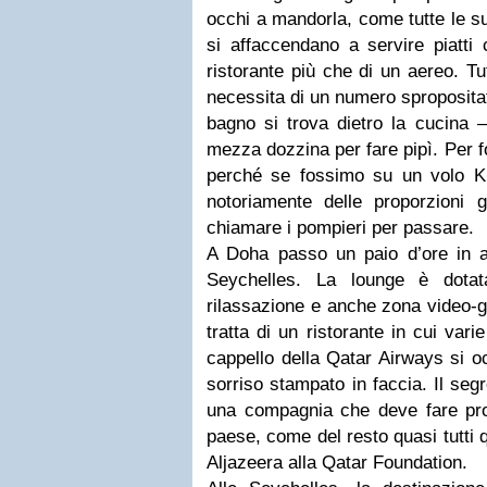
occhi a mandorla, come tutte le s
si affaccendano a servire piatti
ristorante più che di un aereo. Tu
necessita di un numero spropositat
bagno si trova dietro la cucina 
mezza dozzina per fare pipì. Per f
perché se fossimo su un volo K
notoriamente delle proporzioni 
chiamare i pompieri per passare.
A Doha passo un paio d’ore in a
Seychelles. La lounge è dota
rilassazione e anche zona video-g
tratta di un ristorante in cui vari
cappello della Qatar Airways si o
sorriso stampato in faccia. Il seg
una compagnia che deve fare prof
paese, come del resto quasi tutti q
Aljazeera alla Qatar Foundation.