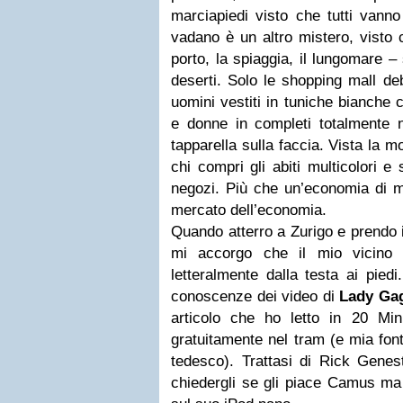
marciapiedi visto che tutti vann
vadano è un altro mistero, visto ch
porto, la spiaggia, il lungomare –
deserti. Solo le shopping mall de
uomini vestiti in tuniche bianche c
e donne in completi totalmente n
tapparella sulla faccia. Vista la 
chi compri gli abiti multicolori e
negozi. Più che un’economia di m
mercato dell’economia.
Quando atterro a Zurigo e prendo il
mi accorgo che il mio vicino 
letteralmente dalla testa ai pied
conoscenze dei video di
Lady Ga
articolo che ho letto in 20 Minut
gratuitamente nel tram (e mia font
tedesco). Trattasi di Rick Genes
chiedergli se gli piace Camus ma