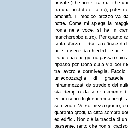
private (che non si sa mai che un
tra una nuotata e l’altra), palestr
amenità. Il modico prezzo va dai
notte. Come mi spiega la magg
ironia nella voce, si ha in ca
mancherebbe altro). Per quanto ap
tanto sfarzo, il risultato finale è
poi? Ti viene da chiederti: e poi?
Dopo qualche giorno passato più a 
ripasso per Doha sulla via del ri
tra lavoro e dormiveglia. Faccio 
un’accozzaglia di grattacie
inframmezzati da strade e dal null
sia riempito da altro cemento 
edifici sono degli enormi alberghi 
semivuoti. Verso mezzogiorno, co
quaranta gradi, la città sembra de
ed edifici. Non c’è la traccia di 
passante, tanto che non si capisc