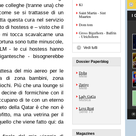
Kl
ue colleghe (tranne una) che
 come se si trattasse di un
Saint Martin - Sint
I
Maarten
tta questa cura nel servizio
Dom tom
o di hostess e – visto che il
Gross Bigerhorn - Balfrin
– mi tocca scavalcarne una
- Ulrichshorn
ortuna sono tutte minuscole,
Vedi tutti
LM - le cui hostess hanno
gigantesche - bisognerebbe
Dossier Paperblog
ttesa del mio aereo per le
Doha
Mete
ta di zona bambini, zona
Zurigo
iochi. Più che una lounge si
Mete
e decine di formichine con il
Lady GaGa
ccupano di te con un eterno
Musica
reto della Qatar è che non è
Love Boat
Serie TV
itto, ma una vetrina per il
uello che viene fatto qui: da
Magazines