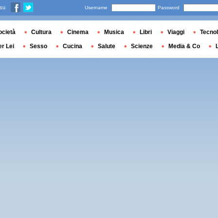
 su
Username
Password
ocietà
Cultura
Cinema
Musica
Libri
Viaggi
Tecnol
er Lei
Sesso
Cucina
Salute
Scienze
Media & Co