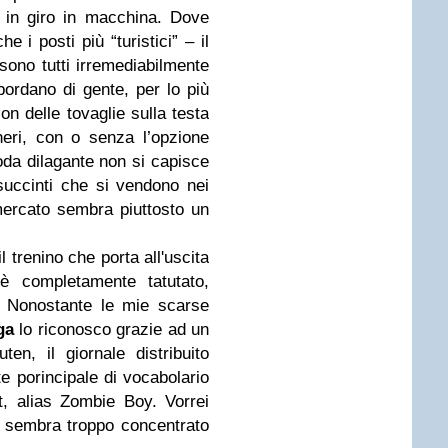
o in giro in macchina. Dove
e i posti più “turistici” – il
 sono tutti irremediabilmente
bordano di gente, per lo più
on delle tovaglie sulla testa
eri, con o senza l’opzione
moda dilagante non si capisce
 succinti che si vendono nei
ercato sembra piuttosto un
 trenino che porta all'uscita
è completamente tatutato,
i. Nonostante le mie scarse
ga
lo riconosco grazie ad un
en, il giornale distribuito
e porincipale di vocabolario
t, alias Zombie Boy. Vorrei
 sembra troppo concentrato