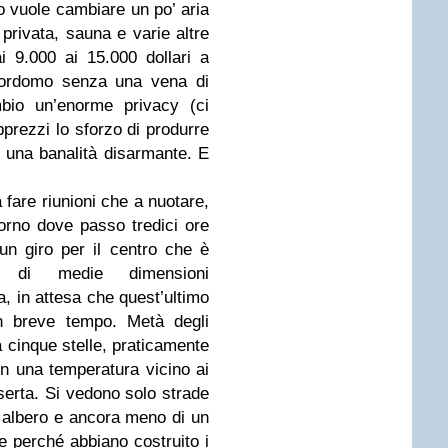
o vuole cambiare un po’ aria
a privata, sauna e varie altre
 9.000 ai 15.000 dollari a
iordomo senza una vena di
mbio un’enorme privacy (ci
prezzi lo sforzo di produrre
 di una banalità disarmante. E
fare riunioni che a nuotare,
torno dove passo tredici ore
un giro per il centro che è
li di medie dimensioni
a, in attesa che quest’ultimo
in breve tempo. Metà degli
a cinque stelle, praticamente
n una temperatura vicino ai
serta. Si vedono solo strade
un albero e ancora meno di un
e perché abbiano costruito i