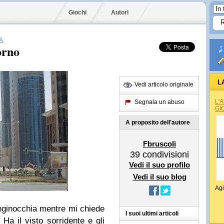
Giochi
Autori
A
orno
L
Vedi articolo originale
L'
Segnala un abuso
GI
A proposito dell'autore
Fbruscoli
39
condivisioni
Vedi il suo profilo
Vedi il suo blog
Agi
inginocchia mentre mi chiede
I suoi ultimi articoli
Ha il visto sorridente e gli