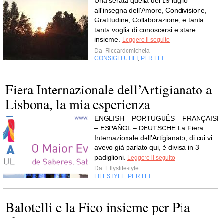
Una serata quella del 19 luglio
all'insegna dell'Amore, Condivisione,
Gratitudine, Collaborazione, e tanta
tanta voglia di conoscersi e stare
insieme.
Leggere il seguito
Da
Riccardomichela
CONSIGLI UTILI
PER LEI
,
Fiera Internazionale dell’Artigianato a
Lisbona, la mia esperienza
ENGLISH – PORTUGUÊS – FRANÇAIS
– ESPAÑOL – DEUTSCHE La Fiera
Internazionale dell’Artigianato, di cui vi
avevo già parlato qui, è divisa in 3
padiglioni.
Leggere il seguito
Da
Lillyslifestyle
LIFESTYLE
PER LEI
,
Balotelli e la Fico insieme per Pia