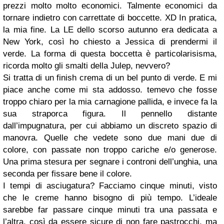
prezzi molto molto economici. Talmente economici da
tornare indietro con carrettate di boccette. XD In pratica,
la mia fine. La LE dello scorso autunno era dedicata a
New York, così ho chiesto a Jessica di prendermi il
verde. La forma di questa boccetta è particolarisisma,
ricorda molto gli smalti della Julep, nevvero?
Si tratta di un finish crema di un bel punto di verde. E mi
piace anche come mi sta addosso. temevo che fosse
troppo chiaro per la mia carnagione pallida, e invece fa la
sua straporca figura. Il pennello distante
dall’impugnatura, per cui abbiamo un discreto spazio di
manovra. Quelle che vedete sono due mani due di
colore, con passate non troppo cariche e/o generose.
Una prima stesura per segnare i controni dell’unghia, una
seconda per fissare bene il colore.
I tempi di asciugatura? Facciamo cinque minuti, visto
che le creme hanno bisogno di più tempo. L’ideale
sarebbe far passare cinque minuti tra una passata e
l’altra, così da essere sicure di non fare pastrocchi, ma