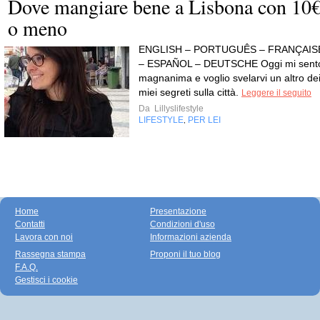
Dove mangiare bene a Lisbona con 10
o meno
ENGLISH – PORTUGUÊS – FRANÇAIS
– ESPAÑOL – DEUTSCHE Oggi mi sent
magnanima e voglio svelarvi un altro de
miei segreti sulla città.
Leggere il seguito
Da
Lillyslifestyle
LIFESTYLE
PER LEI
,
Home
Presentazione
Contatti
Condizioni d'uso
Lavora con noi
Informazioni azienda
Rassegna stampa
Proponi il tuo blog
F.A.Q.
Gestisci i cookie