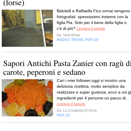
(forse)
Balotelli e Raffaella Fico ormai vengono
fotografati spessissimo insieme con la
figlia Pia. Solo per il bene della figlia o
c’è di più?
Leggere il seguito
Da
Valentinap
MODA E TREND
PER LEI
,
Sapori Antichi Pasta Zanier con ragù d
carote, peperoni e sedano
Cari i miei follower,oggi vi mostro una
deliziosa ricettina, molto semplice da
realizzare e super gustosa, ecco a voi gl
ingredienti per 4 persone:un pacco di...
Leggere il seguito
Da
La Creativita Di Anna
PER LEI