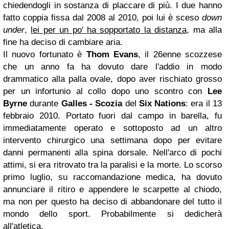
chiedendogli in sostanza di placcare di più. I due hanno
fatto coppia fissa dal 2008 al 2010, poi lui è sceso
down
under
,
lei per un po' ha sopportato la distanza
, ma alla
fine ha deciso di cambiare aria.
Il nuovo fortunato è
Thom Evans
, il 26enne scozzese
che un anno fa ha dovuto dare l'addio in modo
drammatico alla palla ovale, dopo aver rischiato grosso
per un infortunio al collo dopo uno scontro con
Lee
Byrne
durante
Galles - Scozia
del
Six Nations
: era il 13
febbraio 2010. Portato fuori dal campo in barella, fu
immediatamente operato e sottoposto ad un altro
intervento chirurgico una settimana dopo per evitare
danni permanenti alla spina dorsale. Nell'arco di pochi
attimi, si era ritrovato tra la paralisi e la morte. Lo scorso
primo luglio, su raccomandazione medica, ha dovuto
annunciare il ritiro e appendere le scarpette al chiodo,
ma non per questo ha deciso di abbandonare del tutto il
mondo dello sport. Probabilmente si dedicherà
all'atletica.