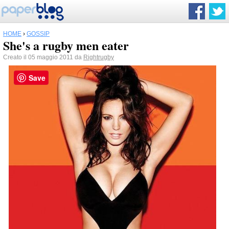
HOME
›
GOSSIP
She's a rugby men eater
Creato il 05 maggio 2011 da
Rightrugby
Save