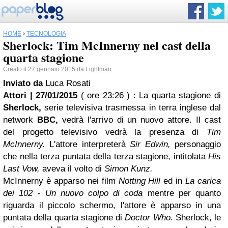
HOME
›
TECNOLOGIA
Sherlock: Tim McInnerny nel cast della
quarta stagione
Creato il 27 gennaio 2015 da
Lightman
Inviato da
Luca Rosati
Attori | 27/01/2015
( ore 23:26 )
: La quarta stagione di
Sherlock,
serie televisiva trasmessa in terra inglese dal
network
BBC,
vedrà l'arrivo di un nuovo attore. Il cast
del progetto televisivo vedrà la presenza di
Tim
McInnerny.
L'attore interpreterà
Sir Edwin,
personaggio
che nella terza puntata della terza stagione, intitolata
His
Last Vow,
aveva il volto di
Simon Kunz.
McInnerny è apparso nei film
Notting Hill
ed in
La carica
dei 102 - Un nuovo colpo di coda
mentre per quanto
riguarda il piccolo schermo, l'attore è apparso in una
puntata della quarta stagione di
Doctor Who.
Sherlock, le