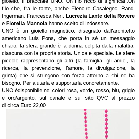
gioiello, il bracciale UNO. Un filo ricco di significati.Un
filo che, fra le tante, anche Elenoire Casalegno, Randi
Ingerman, Francesca Neri,
Lucrezia Lante della Rovere
e
Fiorella Mannoia
hanno scelto di indossare.
UNO è un gioiello magnetico, disegnato dall'architetto
americano Luis Pons, che porta in sè un messaggio
chiaro: la sfera grande è la donna colpita dalla malattia,
ciascuna con la propria storia. Unica e speciale. Le sfere
piccole rappresentano gli altri (la famiglia, gli amici, la
ricerca, la prevenzione, l'amore, la divulgazione, la
grinta) che si stringono con forza attorno a chi ne ha
bisogno. Per aiutarla e supportarla concretamente.
UNO
è
disponibile nei colori
rosa
,
verde,
rosso
, blu
, grigio
e oro/argento,
sul canale e sul sito QVC al prezzo
di
circa
Euro 22,00