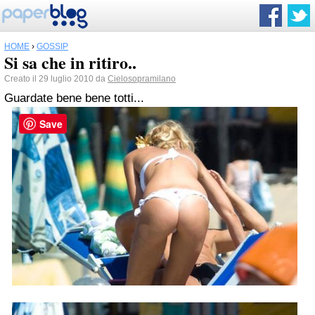
HOME
›
GOSSIP
Si sa che in ritiro..
Creato il 29 luglio 2010 da
Cielosopramilano
Guardate bene bene totti...
Save