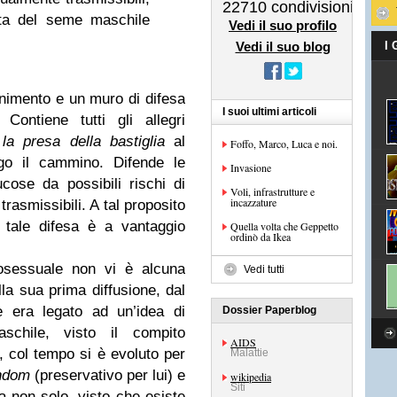
22710
condivisioni
lta del seme maschile
Vedi il suo profilo
Vedi il suo blog
I
enimento e un muro di difesa
I suoi ultimi articoli
Contiene tutti gli allegri
r
la presa della bastiglia
al
Foffo, Marco, Luca e noi.
go il cammino. Difende le
Invasione
cose da possibili rischi di
Voli, infrastrutture e
incazzature
rasmissibili. A tal proposito
 tale difesa è a vantaggio
Quella volta che Geppetto
ordinò da Ikea
osessuale non vi è alcuna
Vedi tutti
lla sua prima diffusione, dal
e era legato ad un’idea di
Dossier Paperblog
schile, visto il compito
AIDS
i, col tempo si è evoluto per
Malattie
ndom
(preservativo per lui) e
wikipedia
Siti
a non solo, visto che esiste