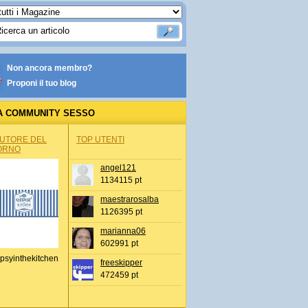
Non ancora membro?
Proponi il tuo blog
A COMMUNITY SESSO
AUTORE DEL
TOP UTENTI
ORNO
angel121
1134115 pt
maestrarosalba
1126395 pt
marianna06
602991 pt
psyinthekitchen
freeskipper
472459 pt