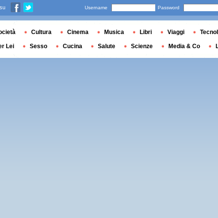
 su
Username
Password
ocietà
Cultura
Cinema
Musica
Libri
Viaggi
Tecnol
er Lei
Sesso
Cucina
Salute
Scienze
Media & Co