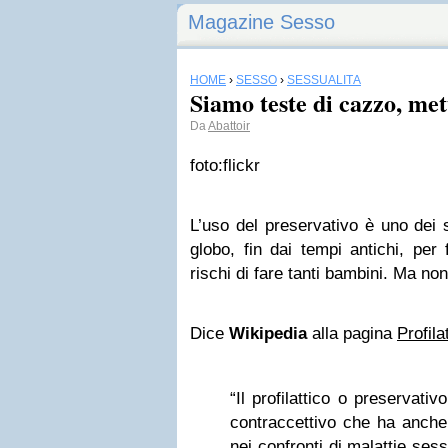
Magazine Sesso
HOME
›
SESSO
›
SESSUALITÀ
Siamo teste di cazzo, met
Da
Abattoir
foto:flickr
L’uso del preservativo è uno dei si
globo, fin dai tempi antichi, per
rischi di fare tanti bambini. Ma non
Dice
Wikipedia
alla pagina
Profila
“Il profilattico o preservat
contraccettivo che ha anche 
nei confronti di malattie ses