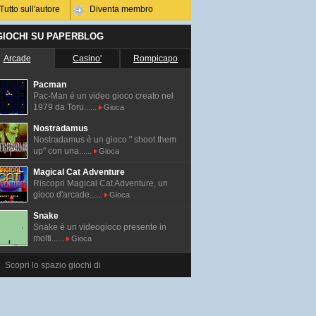
Tutto sull'autore
Diventa membro
 GIOCHI SU PAPERBLOG
Arcade
Casino'
Rompicapo
Pacman
Pac-Man é un video gioco creato nel
1979 da Toru......
Gioca
Nostradamus
Nostradamus è un gioco " shoot them
up" con una......
Gioca
Magical Cat Adventure
Riscopri Magical Cat Adventure, un
gioco d'arcade......
Gioca
Snake
Snake è un videogioco presente in
molti......
Gioca
Scopri lo spazio giochi di