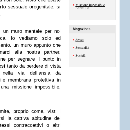
Missione impossibile
rto sessuale orogenitale, sì
Serie TV
.
Magazines
e un muro mentale per noi
occa, lo vediamo solo ed
Sesso
ento, un muro appunto che
Sessualità
narci alla nostra partner.
Società
ne per segnare il punto in
ì tanto da perdere di vista
nella via dell’ansia da
tile membrana protettiva in
 una missione impossibile,
ite, proprio come, visti i
si la cattiva abitudine del
tessi contraccettivi o altri