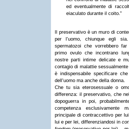
ed eventualmente di racco
eiaculato durante il coito.”
Il preservativo è un muro di cont
per l’uomo, chiunque egli sia. 
spermatozoi che vorrebbero fa
primo ovulo che incontrano lun
nostre parti intime delicate e mu
contagio di malattie sessualmente t
è indispensabile specificare che
dell’uomo ma anche della donna.
Che tu sia eterosessuale o om
differenza: il preservativo, che ne
dopoguerra in poi, probabilment
competenza esclusivamente ma
principale di contraccettivo per lu
lui e per lei, differenziandosi in
co
fendom
(preservativo per lei) – m