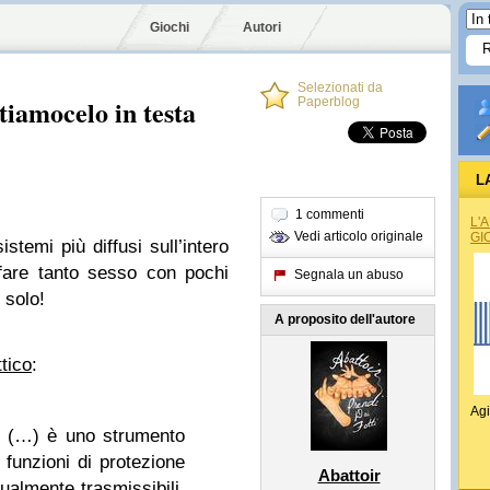
Giochi
Autori
Selezionati da
tiamocelo in testa
Paperblog
L
1 commenti
L'
Vedi articolo originale
GI
stemi più diffusi sull’intero
 fare tanto sesso con pochi
Segnala un abuso
 solo!
A proposito dell'autore
ttico
:
Agi
ivo (…) è uno strumento
funzioni di protezione
Abattoir
sualmente trasmissibili,