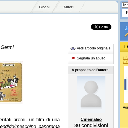
Giochi
Autori
o Germi
L
Vedi articolo originale
L'
Segnala un abuso
GI
A proposito dell'autore
Agi
ritati premi, un film di una
Cinemaleo
30
condivisioni
lendido/meschino panorama