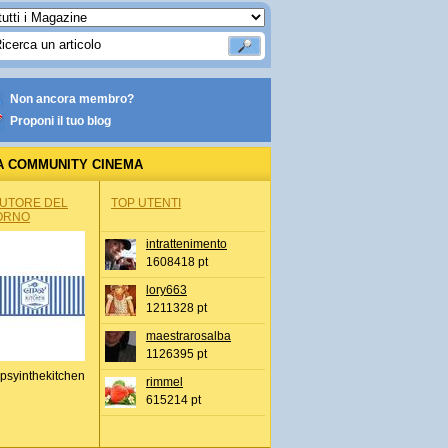
Non ancora membro?
Proponi il tuo blog
A COMMUNITY CINEMA
AUTORE DEL
TOP UTENTI
ORNO
intrattenimento
1608418 pt
lory663
1211328 pt
maestrarosalba
1126395 pt
psyinthekitchen
rimmel
615214 pt