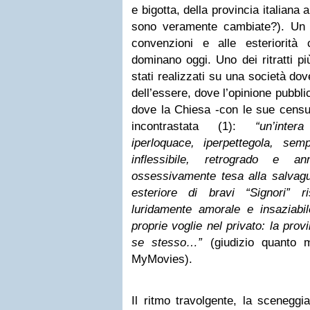
e bigotta, della provincia italian
sono veramente cambiate?). Un 
convenzioni e alle esteriorità
dominano oggi. Uno dei ritratti p
stati realizzati su una società dov
dell’essere, dove l’opinione pubbl
dove la Chiesa -con le sue censur
incontrastata (1):
“
un’intera
iperloquace, iperpettegola, sem
inflessibile, retrogrado e an
ossessivamente tesa alla salvagua
esteriore di bravi “Signori” r
luridamente amorale e insaziabil
proprie voglie nel privato: la pro
se stesso…”
(giudizio quanto 
MyMovies).
Il ritmo travolgente, la sceneggi