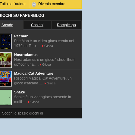
Tutto sull'autore
Diventa membro
 GIOCHI SU PAPERBLOG
Arcade
Casino'
Rompicapo
Pacman
Pac-Man é un video gioco creato nel
1979 da Toru......
Gioca
Nostradamus
Nostradamus è un gioco " shoot them
up" con una......
Gioca
Magical Cat Adventure
Riscopri Magical Cat Adventure, un
gioco d'arcade......
Gioca
Snake
Snake è un videogioco presente in
molti......
Gioca
Scopri lo spazio giochi di