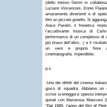
(dello stesso Germi in collabora
Luciano Vincenzoni, Ennio Flaiano)
amaramente divertenti e di spie
film un piccolo gioiello. Si aggiung
Aiace Parolin, il frenetico mont
l’accattivante musica di Carlo 
performance di un complesso di at
più bravo dell’altro…) e il risulta
un vero e proprio fiore all
cinematografia. Imperdibile.
p.s.
-Uno dei difetti del cinema italia
gioco di squadra. Abbiamo un 
scrive sceneggia e spesso interp
quindi con Mariarosa Mancuso (Il
“Dal 1965, l’anno del film di Pi