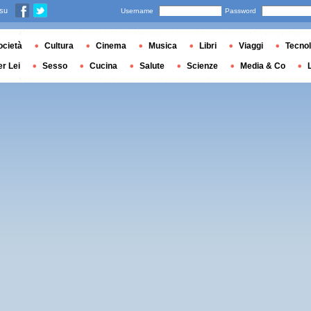
 su
Username
Password
ocietà
Cultura
Cinema
Musica
Libri
Viaggi
Tecnol
er Lei
Sesso
Cucina
Salute
Scienze
Media & Co