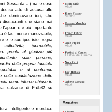
a anni Sessanta… (ma le cose
Moira Orfei
Attori
deciso atto di accusa alle
Ennio Flaiano
 che dominavano ieri, che
Scrittori
iù dissacranti che siano mai
Gastone Moschin
Attori
e l’apparire è più importante
Franco Fabrizi
ica è facilmente manovrabile,
Attori
e e le sue ipocrisie- regna
Aldo Puglisi
 collettività, ipermobile,
Attori
pre pronta al giudizio più
Festival di Cannes
Festival del Cinema
nichilente sulle persone,
Nora Ricci
rdia della propria facciata
Attori
ispettabili e al contempo
Gigi Ballista
Attori
e nella soddisfazione delle
vincia come inferno chiuso in
Alberto Lionello
Attori
mai calzante di Frdb82 su
Magazines
atura intelligente e mordace
Cinema