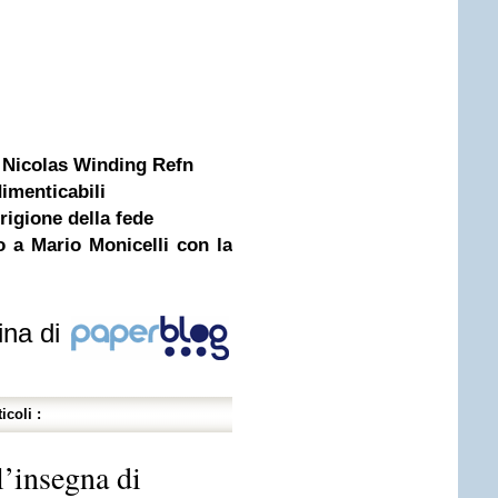
i Nicolas Winding Refn
dimenticabili
rigione della fede
o a Mario Monicelli con la
ina di
icoli :
l’insegna di