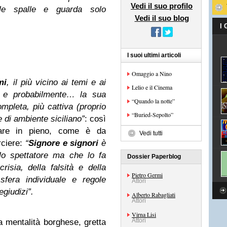
Vedi il suo profilo
 le spalle e guarda solo
Vedi il suo blog
I
I suoi ultimi articoli
Omaggio a Nino
mi
, il più vicino ai temi e ai
Lelio e il Cinema
na e probabilmente… la sua
“Quando la notte”
mpleta, più cattiva (proprio
“Buried-Sepolto”
e di ambiente siciliano”
: così
vare in pieno, come è da
Vedi tutti
rciere:
“
Signore e signori
è
lo spettatore ma che lo fa
Dossier Paperblog
crisia, della falsità e della
Pietro Germi
sfera individuale e regole
Attori
egiudizi”
.
Alberto Rabagliati
Attori
Virna Lisi
Attori
a mentalità borghese, gretta