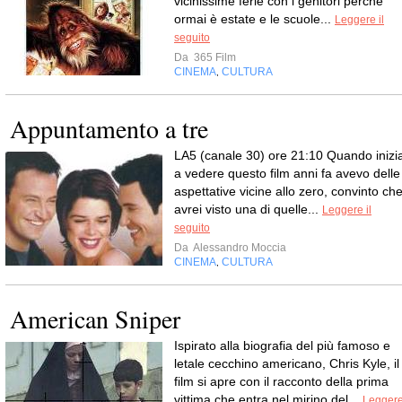
vicinissime ferie con i genitori perchè
ormai è estate e le scuole...
Leggere il
seguito
Da
365 Film
CINEMA
CULTURA
,
Appuntamento a tre
LA5 (canale 30) ore 21:10 Quando inizia
a vedere questo film anni fa avevo delle
aspettative vicine allo zero, convinto ch
avrei visto una di quelle...
Leggere il
seguito
Da
Alessandro Moccia
CINEMA
CULTURA
,
American Sniper
Ispirato alla biografia del più famoso e
letale cecchino americano, Chris Kyle, il
film si apre con il racconto della prima
vittima che entra nel mirino del...
Legger