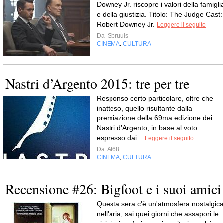
Downey Jr. riscopre i valori della famigli
e della giustizia. Titolo: The Judge Cast:
Robert Downey Jr.
Leggere il seguito
Da
Sbruuls
CINEMA
CULTURA
,
Nastri d’Argento 2015: tre per tre
Responso certo particolare, oltre che
inatteso, quello risultante dalla
premiazione della 69ma edizione dei
Nastri d’Argento, in base al voto
espresso dai...
Leggere il seguito
Da
Af68
CINEMA
CULTURA
,
Recensione #26: Bigfoot e i suoi amici
Questa sera c'è un'atmosfera nostalgic
nell'aria, sai quei giorni che assapori le