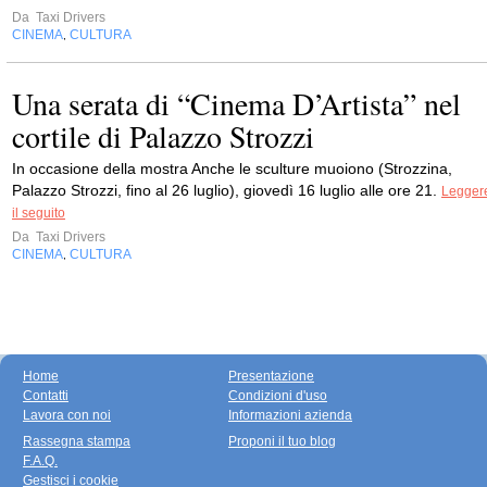
Da
Taxi Drivers
CINEMA
CULTURA
,
Una serata di “Cinema D’Artista” nel
cortile di Palazzo Strozzi
In occasione della mostra Anche le sculture muoiono (Strozzina,
Palazzo Strozzi, fino al 26 luglio), giovedì 16 luglio alle ore 21.
Legger
il seguito
Da
Taxi Drivers
CINEMA
CULTURA
,
Home
Presentazione
Contatti
Condizioni d'uso
Lavora con noi
Informazioni azienda
Rassegna stampa
Proponi il tuo blog
F.A.Q.
Gestisci i cookie