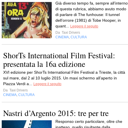
Già diverso tempo fa, sempre all’interno
di questa rubrica, abbiamo avuto modo
di parlare di The funhouse: Il tunnel
dell’orrore (1981) di Tobe Hooper, in
quant...
Leggere il seguito
Da
Taxi Drivers
CINEMA
CULTURA
,
ShorTs International Film Festival:
presentata la 16a edizione
XVI edizione per ShorTs International Film Festival a Trieste, la città
sul mare, dal 2 al 10 luglio 2015. Un maxi schermo all’aperto in
Piazza Verdi a...
Leggere il seguito
Da
Taxi Drivers
CINEMA
CULTURA
,
Nastri d’Argento 2015: tre per tre
Responso certo particolare, oltre che
inatteso, quello risultante dalla