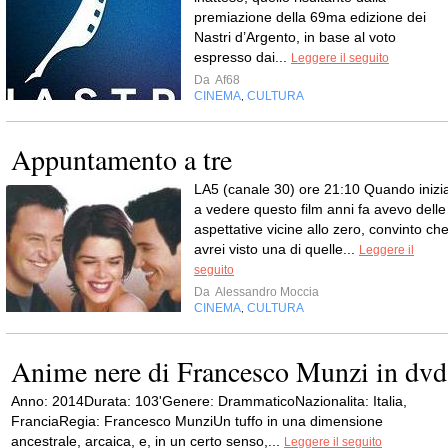
premiazione della 69ma edizione dei
Nastri d’Argento, in base al voto
espresso dai...
Leggere il seguito
Da
Af68
CINEMA
CULTURA
,
Appuntamento a tre
LA5 (canale 30) ore 21:10 Quando inizia
a vedere questo film anni fa avevo delle
aspettative vicine allo zero, convinto ch
avrei visto una di quelle...
Leggere il
seguito
Da
Alessandro Moccia
CINEMA
CULTURA
,
Anime nere di Francesco Munzi in dvd
Anno: 2014Durata: 103'Genere: DrammaticoNazionalita: Italia,
FranciaRegia: Francesco MunziUn tuffo in una dimensione
ancestrale, arcaica, e, in un certo senso,...
Leggere il seguito