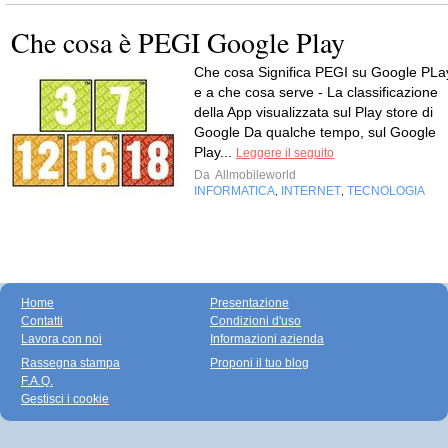
Che cosa è PEGI Google Play
Che cosa Significa PEGI su Google PLa
e a che cosa serve - La classificazione
della App visualizzata sul Play store di
Google Da qualche tempo, sul Google
Play...
Leggere il seguito
Da
Allmobileworld
INFORMATICA
INTERNET
TECNOLOGIA
,
,
Home
Presentazione
Contatti
Condizioni d'uso
Lavora con noi
Informazioni azienda
Rassegna stampa
Proponi il tuo blog
F.A.Q.
Gestisci i cookie