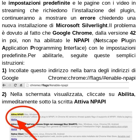
le
impostazioni predefinite
e le pagine con i video in
streaming che richiedono l’installazione del plugin,
continueranno a mostrare un
errore
chiedendo una
nuova installazione di
Microsoft Silverlight
.Il problema
è dovuto al fatto che
Google Chrome
, dalla versione
42
in poi, non ha abilitato le
NPAPI
(
N
etscape
P
lugin
A
pplication
P
rogramming
I
nterface) con le impostazioni
predefinite.Per abilitarle, seguite queste semplici
istruzioni:
1)
Incollate questo indirizzo nella barra degli indirizzi di
Google Chrome:chrome://flags/#enable-npapi
2)
Nella schermata visualizzata, cliccate su
Abilita
,
immeditamente sotto la scritta
Attiva NPAPI