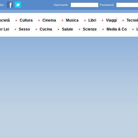
 su
Username
Password
ocietà
Cultura
Cinema
Musica
Libri
Viaggi
Tecnol
er Lei
Sesso
Cucina
Salute
Scienze
Media & Co