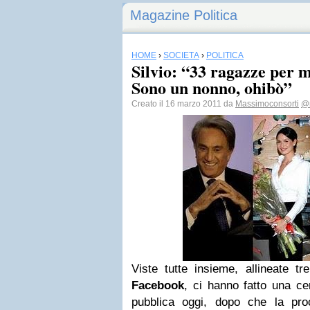
Magazine Politica
HOME
›
SOCIETÀ
›
POLITICA
Silvio: “33 ragazze per 
Sono un nonno, ohibò”
Creato il 16 marzo 2011 da
Massimoconsorti
@m
Viste tutte insieme, allineate tr
Facebook
, ci hanno fatto una c
pubblica oggi, dopo che la pr