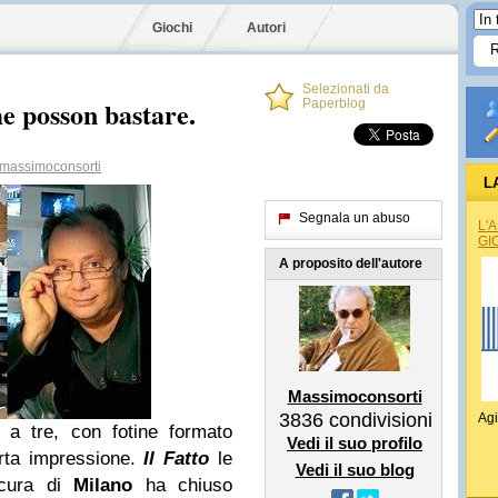
Giochi
Autori
Selezionati da
me posson bastare.
Paperblog
assimoconsorti
L
Segnala un abuso
L'
GI
A proposito dell'autore
Massimoconsorti
3836
condivisioni
Agi
e a tre, con fotine formato
Vedi il suo profilo
erta impressione.
Il Fatto
le
Vedi il suo blog
ocura di
Milano
ha chiuso