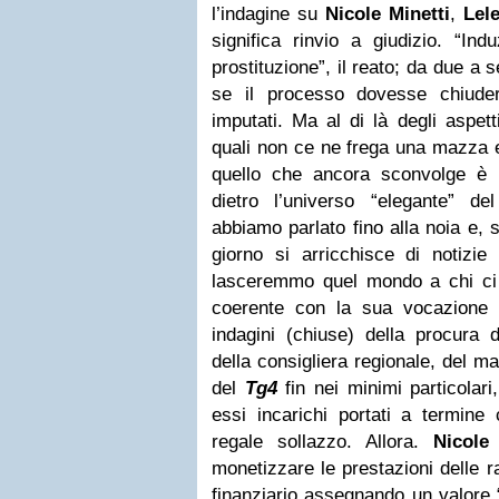
l’indagine su
Nicole Minetti
,
Lel
significa rinvio a giudizio. “Ind
prostituzione”, il reato; da due a 
se il processo dovesse chiude
imputati. Ma al di là degli aspetti
quali non ce ne frega una mazza e l
quello che ancora sconvolge è
dietro l’universo “elegante” d
abbiamo parlato fino alla noia e,
giorno si arricchisce di notizie e
lasceremmo quel mondo a chi ci
coerente con la sua vocazione 
indagini (chiuse) della procura 
della consigliera regionale, del ma
del
Tg4
fin nei minimi particola
essi incarichi portati a termine 
regale sollazzo. Allora.
Nicole
monetizzare le prestazioni delle r
finanziario assegnando un valore “