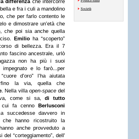
Politica Italia
la differenza
che intercorre
bella e fra i culi a mandolino
Società
to, che per farlo contento le
elo e dimostrare un’età che
, che poi sia anche quella
nciso.
Emilio
ha “scoperto”
orso di bellezza. Era il 7
nto fascino ancestrale, urlò
 ragazza non ha più i suoi
o impegnato e lo farò...per
“cuore d’oro” l’ha aiutata
rfino la via, quella che
e
. Nella villa
open-space
del
deva, come si sa,
di tutto
a cui fa cenno
Berlusconi
sa succedesse davvero in
 che hanno ricostruito la
, hanno anche provveduto a
i del “corteggiamento”, dell'