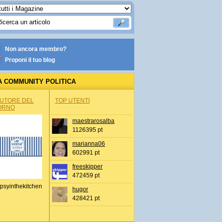
Non ancora membro?
Proponi il tuo blog
A COMMUNITY POLITICA
AUTORE DEL
TOP UTENTI
ORNO
maestrarosalba
1126395 pt
marianna06
602991 pt
freeskipper
472459 pt
psyinthekitchen
hugor
428421 pt