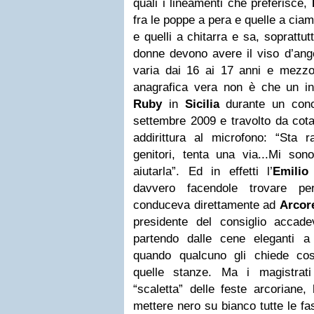
quali i lineamenti che preferisce,
fra le poppe a pera e quelle a ciam
e quelli a chitarra e sa, soprattut
donne devono avere il viso d’ang
varia dai 16 ai 17 anni e mezzo
anagrafica vera non è che un i
Ruby
in
Sicilia
durante un conc
settembre 2009 e travolto da cota
addirittura al microfono: “Sta
genitori, tenta una via...Mi son
aiutarla”. Ed in effetti l’
Emilio
davvero facendole trovare pe
conduceva direttamente ad
Arcor
presidente del consiglio acca
partendo dalle cene eleganti 
quando qualcuno gli chiede co
quelle stanze. Ma i magistrati
“scaletta” delle feste arcoriane
mettere nero su bianco tutte le fas