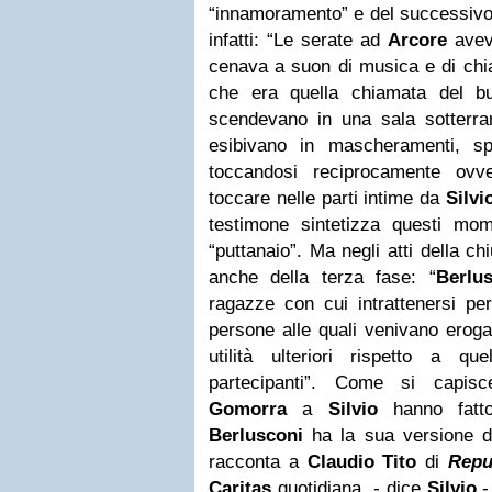
“innamoramento” e del successivo
infatti: “Le serate ad
Arcore
avev
cenava a suon di musica e di chia
che era quella chiamata del b
scendevano in una sala sotterran
esibivano in mascheramenti, spogl
toccandosi reciprocamente ovv
toccare nelle parti intime da
Silvi
testimone sintetizza questi mo
“puttanaio”. Ma negli atti della ch
anche della terza fase: “
Berlu
ragazze con cui intrattenersi per 
persone alle quali venivano erog
utilità ulteriori rispetto a qu
partecipanti”. Come si capis
Gomorra
a
Silvio
hanno fatt
Berlusconi
ha la sua versione de
racconta a
Claudio Tito
di
Repu
Caritas
quotidiana. - dice
Silvio
-