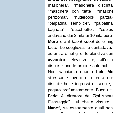
maschera”, “maschera discint
“maschera con tette”, “masc
perizoma”, “nudeloook parzial
“palpatina semplice”, “palpati
bagnata”, “succhiotto”, “espl
andavano dai 2mila ai 10mila euro 
Mora
era il
talent-scout
delle mig
facto. Le sceglieva, le contattava
ad entrare nel giro, le blandiva co
avvenire
televisivo e, all’occ
disposizione le proprie automobil
Non sappiamo quanto
Lele Mo
stressante lavoro di ricerca cond
discoteche e ingressi di scuole
pagato profumatamente. Buon ultim
Fede
. Al direttore del
Tg4
spett
l’”assaggio”. Lui che è vissuto 
Nano²
, sa esattamente quali sono