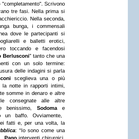
 "completamento". Scrivono
ano tre fasi. Nella prima si
cchiericcio. Nella seconda,
unga bunga, i commensali
ea dove le partecipanti si
iarelli e balletti erotici,
ero toccando e facendosi
o Berlusconi
” tanto che una
menti con un solo termine:
iusura delle indagini si parla
sconi
sceglieva una o più
la notte in rapporti intimi,
ate somme in denaro e altre
elle consegnate alle altre
ce benissimo,
Sodoma
e
o un baffo. Ovviamente,
i fatti e, per una volta, la
bblica
: “Io sono come una
 .
Pago
interventi chirurgici,