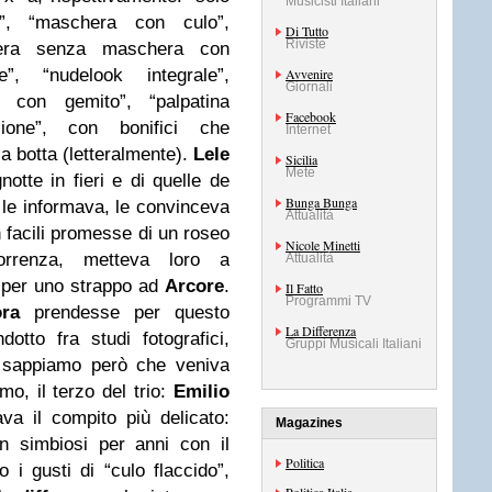
Musicisti Italiani
a”, “maschera con culo”,
Di Tutto
Riviste
hera senza maschera con
e”, “nudelook integrale”,
Avvenire
Giornali
na con gemito”, “palpatina
Facebook
osione”, con bonifici che
Internet
a botta (letteralmente).
Lele
Sicilia
Mete
notte in fieri e di quelle de
Bunga Bunga
, le informava, le convinceva
Attualità
n facili promesse di un roseo
Nicole Minetti
orrenza, metteva loro a
Attualità
i per uno strappo ad
Arcore
.
Il Fatto
Programmi TV
ra
prendesse per questo
La Differenza
otto fra studi fotografici,
Gruppi Musicali Italiani
, sappiamo però che veniva
o, il terzo del trio:
Emilio
ava il compito più delicato:
Magazines
in simbiosi per anni con il
Politica
 i gusti di “culo flaccido”,