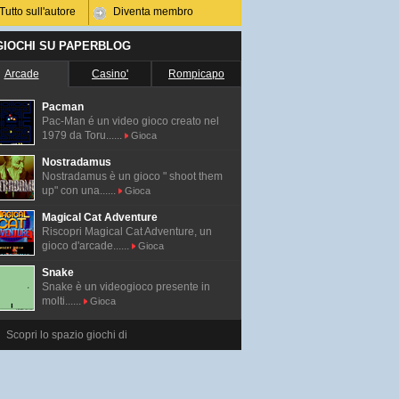
Tutto sull'autore
Diventa membro
 GIOCHI SU PAPERBLOG
Arcade
Casino'
Rompicapo
Pacman
Pac-Man é un video gioco creato nel
1979 da Toru......
Gioca
Nostradamus
Nostradamus è un gioco " shoot them
up" con una......
Gioca
Magical Cat Adventure
Riscopri Magical Cat Adventure, un
gioco d'arcade......
Gioca
Snake
Snake è un videogioco presente in
molti......
Gioca
Scopri lo spazio giochi di