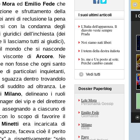
e Mora
ed
Emilio Fede
che
uzione e sfruttamento della
I suoi ultimi articoli
I
sei anni di reclusione la pena
rsi con la condanna degli
L'Italia dell'apparenza. Il
diavolo veste sempre
 giuridici dell’inchiesta (dei
Prada
i lasciamo tutti ai giudici),
Noi siamo nati liberi
 il mondo che si nasconde
I totem della destra italiota
el visconte di
Arcore
. Ne
Io, me e Un posto al sole.
Perché cambio canale
 se non fosse che ogni santo
 di particolari inquietanti,
Vedi tutti
 sguazza dentro trovandolo
di suddito ad oltranza. Le
Dossier Paperblog
di
Milano
, delineano i ruoli
Lele Mora
nager dei vip e del direttore
Personalità Gossip
ri, assegnando a ciascuno di
Emilio Fede
con lo scopo di favorire il
Giornalisti
 Minetti
era incaricata di
Milano
Mete
agazze, faceva cioè il perito
Pago
x” a, rispettivamente: “solo