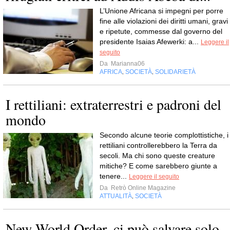
L’Unione Africana si impegni per porre
fine alle violazioni dei diritti umani, gravi
e ripetute, commesse dal governo del
presidente Isaias Afewerki: a...
Leggere il
seguito
Da
Marianna06
AFRICA
SOCIETÀ
SOLIDARIETÀ
,
,
I rettiliani: extraterrestri e padroni del
mondo
Secondo alcune teorie complottistiche, i
rettiliani controllerebbero la Terra da
secoli. Ma chi sono queste creature
mitiche? E come sarebbero giunte a
tenere...
Leggere il seguito
Da
Retrò Online Magazine
ATTUALITÀ
SOCIETÀ
,
New World Order, ci può salvare solo