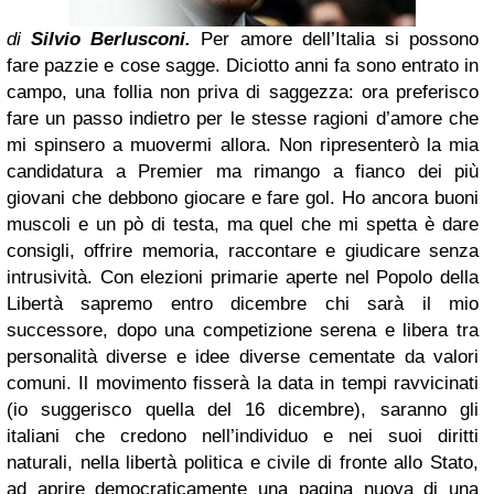
di
Silvio Berlusconi
.
Per amore dell’Italia si possono
fare pazzie e cose sagge. Diciotto anni fa sono entrato in
campo, una follia non priva di saggezza: ora preferisco
fare un passo indietro per le stesse ragioni d’amore che
mi spinsero a muovermi allora. Non ripresenterò la mia
candidatura a Premier ma rimango a fianco dei più
giovani che debbono giocare e fare gol. Ho ancora buoni
muscoli e un pò di testa, ma quel che mi spetta è dare
consigli, offrire memoria, raccontare e giudicare senza
intrusività. Con elezioni primarie aperte nel Popolo della
Libertà sapremo entro dicembre chi sarà il mio
successore, dopo una competizione serena e libera tra
personalità diverse e idee diverse cementate da valori
comuni. Il movimento fisserà la data in tempi ravvicinati
(io suggerisco quella del 16 dicembre), saranno gli
italiani che credono nell’individuo e nei suoi diritti
naturali, nella libertà politica e civile di fronte allo Stato,
ad aprire democraticamente una pagina nuova di una