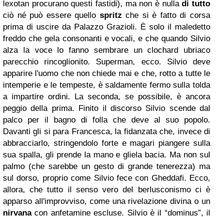
lexotan procurano questi fastidi), ma non è nulla
di tutto
ciò né può essere quello
spritz
che si è fatto di corsa
prima di uscire da Palazzo Grazioli. È solo il maledetto
freddo che gela consonanti e vocali, e che quando Silvio
alza la voce lo fanno sembrare un clochard ubriaco
parecchio rincoglionito. Superman, ecco. Silvio deve
apparire l'uomo che non chiede mai e che, rotto a tutte le
intemperie e le tempeste, è saldamente fermo sulla tolda
a impartire ordini. La seconda, se possibile, è ancora
peggio della prima. Finito il discorso Silvio scende dal
palco per il bagno di folla che deve al suo popolo.
Davanti gli si para Francesca, la fidanzata che, invece di
abbracciarlo, stringendolo forte e magari piangere sulla
sua spalla, gli prende la mano e gliela bacia. Ma non sul
palmo (che sarebbe un gesto di grande tenerezza) ma
sul dorso, proprio come Silvio fece con Gheddafi. Ecco,
allora, che tutto il senso vero del berlusconismo ci è
apparso all'improvviso, come una rivelazione divina o un
nirvana
con anfetamine escluse. Silvio è il “dominus”, il