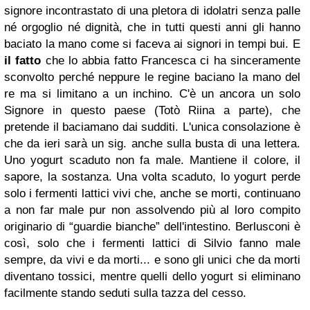
signore incontrastato di una pletora di idolatri senza palle
né orgoglio né dignità, che in tutti questi anni gli hanno
baciato la mano come si faceva ai signori in tempi bui. E
il fatto
che lo abbia fatto Francesca ci ha sinceramente
sconvolto perché neppure le regine baciano la mano del
re ma si limitano a un inchino. C'è un ancora un solo
Signore in questo paese (Totò Riina a parte), che
pretende il baciamano dai sudditi. L'unica consolazione è
che da ieri sarà un sig. anche sulla busta di una lettera.
Uno yogurt scaduto non fa male. Mantiene il colore, il
sapore, la sostanza. Una volta scaduto, lo yogurt perde
solo i fermenti lattici vivi che, anche se morti, continuano
a non far male pur non assolvendo più al loro compito
originario di “guardie bianche” dell'intestino. Berlusconi è
così, solo che i fermenti lattici di Silvio fanno male
sempre, da vivi e da morti... e sono gli unici che da morti
diventano tossici, mentre quelli dello yogurt si eliminano
facilmente stando seduti sulla tazza del cesso.