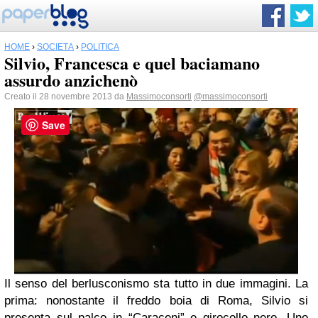
HOME
›
SOCIETÀ
›
POLITICA
Silvio, Francesca e quel baciamano
assurdo anzichenò
Creato il 28 novembre 2013 da
Massimoconsorti
@massimoconsorti
Save
Il senso del berlusconismo sta tutto in due immagini. La
prima: nonostante il freddo boia di Roma, Silvio si
presenta sul palco in “Caraceni” e girocollo nero. Uno