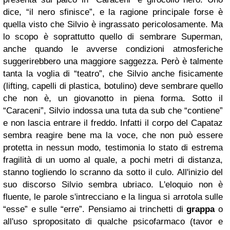
dice, “il nero sfinisce”, e la ragione principale forse è
quella visto che Silvio è ingrassato pericolosamente. Ma
lo scopo è soprattutto quello di sembrare Superman,
anche quando le avverse condizioni atmosferiche
suggerirebbero una maggiore saggezza. Però è talmente
tanta la voglia di “teatro”, che Silvio anche fisicamente
(lifting, capelli di plastica, botulino) deve sembrare quello
che non è, un giovanotto in piena forma. Sotto il
“Caraceni”, Silvio indossa una tuta da sub che “contiene”
e non lascia entrare il freddo. Infatti il corpo del Capataz
sembra reagire bene ma la voce, che non può essere
protetta in nessun modo, testimonia lo stato di estrema
fragilità di un uomo al quale, a pochi metri di distanza,
stanno togliendo lo scranno da sotto il culo. All'inizio del
suo discorso Silvio sembra ubriaco. L'eloquio non è
fluente, le parole s'intrecciano e la lingua si arrotola sulle
“esse” e sulle “erre”. Pensiamo ai trinchetti di
grappa
o
all'uso spropositato di qualche psicofarmaco (tavor e