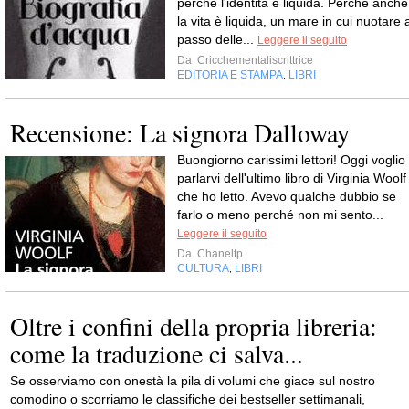
perché l'identità è liquida. Perché anche
la vita è liquida, un mare in cui nuotare 
passo delle...
Leggere il seguito
Da
Cricchementaliscrittrice
EDITORIA E STAMPA
LIBRI
,
Recensione: La signora Dalloway
Buongiorno carissimi lettori! Oggi voglio
parlarvi dell'ultimo libro di Virginia Woolf
che ho letto. Avevo qualche dubbio se
farlo o meno perché non mi sento...
Leggere il seguito
Da
Chaneltp
CULTURA
LIBRI
,
Oltre i confini della propria libreria:
come la traduzione ci salva...
Se osserviamo con onestà la pila di volumi che giace sul nostro
comodino o scorriamo le classifiche dei bestseller settimanali,