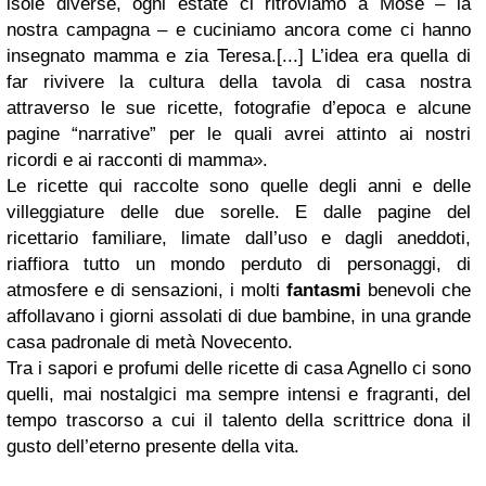
isole diverse, ogni estate ci ritroviamo a Mosè – la
nostra campagna – e cuciniamo ancora come ci hanno
insegnato mamma e zia Teresa.[...] L’idea era quella di
far rivivere la cultura della tavola di casa nostra
attraverso le sue ricette, fotografie d’epoca e alcune
pagine “narrative” per le quali avrei attinto ai nostri
ricordi e ai racconti di mamma».
Le ricette qui raccolte sono quelle degli anni e delle
villeggiature delle due sorelle. E dalle pagine del
ricettario familiare, limate dall’uso e dagli aneddoti,
riaffiora tutto un mondo perduto di personaggi, di
atmosfere e di sensazioni, i molti
fantasmi
benevoli che
affollavano i giorni assolati di due bambine, in una grande
casa padronale di metà Novecento.
Tra i sapori e profumi delle ricette di casa Agnello ci sono
quelli, mai nostalgici ma sempre intensi e fragranti, del
tempo trascorso a cui il talento della scrittrice dona il
gusto dell’eterno presente della vita.