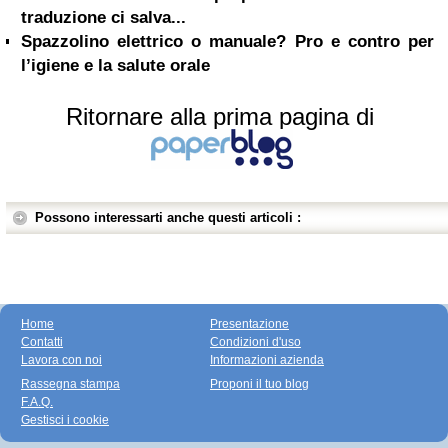
traduzione ci salva...
Spazzolino elettrico o manuale? Pro e contro per
l’igiene e la salute orale
Ritornare alla prima pagina di
Possono interessarti anche questi articoli :
Home
Presentazione
Contatti
Condizioni d'uso
Lavora con noi
Informazioni azienda
Rassegna stampa
Proponi il tuo blog
F.A.Q.
Gestisci i cookie