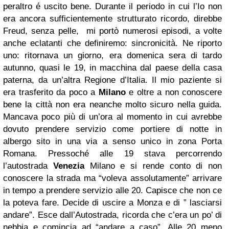
peraltro é uscito bene. Durante il periodo in cui l’Io non
era ancora sufficientemente strutturato ricordo, direbbe
Freud, senza pelle, mi portò numerosi episodi, a volte
anche eclatanti che definiremo: sincronicità. Ne riporto
uno: ritornava un giorno, era domenica sera di tardo
autunno, quasi le 19, in macchina dal paese della casa
paterna, da un’altra Regione d’Italia. Il mio paziente si
era trasferito da poco a
Milano
e oltre a non conoscere
bene la città non era neanche molto sicuro nella guida.
Mancava poco più di un’ora al momento in cui avrebbe
dovuto prendere servizio come portiere di notte in
albergo sito in una via a senso unico in zona Porta
Romana. Pressoché alle 19 stava percorrendo
l’autostrada
Venezia
Milano e si rende conto di non
conoscere la strada ma “voleva assolutamente” arrivare
in tempo a prendere servizio alle 20. Capisce che non ce
la poteva fare. Decide di uscire a Monza e di ” lasciarsi
andare”. Esce dall’Autostrada, ricorda che c’era un po’ di
nebbia e comincia ad “andare a caso”. Alle 20 meno