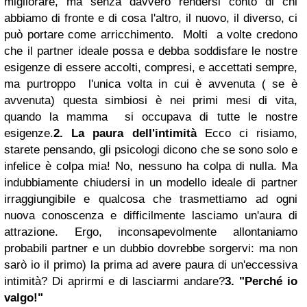
migliorare, ma senza davvero rendersi conto di chi
abbiamo di fronte e di cosa l'altro, il nuovo, il diverso, ci
può portare come arricchimento.
Molti a volte credono
che il partner ideale possa e debba soddisfare le nostre
esigenze di essere accolti, compresi, e accettati sempre,
ma purtroppo
l'unica volta in cui è avvenuta ( se è
avvenuta) questa simbiosi è nei primi mesi di vita,
quando la mamma si occupava di tutte le nostre
esigenze.
2. La paura dell'intimità
Ecco ci risiamo,
starete pensando, gli psicologi dicono che se sono solo e
infelice è colpa mia!
No, nessuno ha colpa di nulla. Ma
indubbiamente chiudersi in un modello ideale di partner
irraggiungibile e qualcosa che trasmettiamo ad ogni
nuova conoscenza e difficilmente lasciamo un'aura di
attrazione. Ergo, inconsapevolmente allontaniamo
probabili partner e un dubbio dovrebbe sorgervi: ma non
sarò io il primo) la prima ad avere paura di un'eccessiva
intimità? Di aprirmi e di lasciarmi andare?
3. "
Perché io
valgo!"