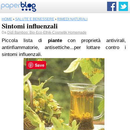
HOME
›
SALUTE E BENESSERE
›
RIMEDI NATURALI
Sintomi influenzali
Da
Didì Bamboo: Bio-Eco-Ethik-Cosmetik Homemade
Piccola lista di
piante
con proprietà
antivirali,
antinfiammatorie, antisettiche...
per lottare contro i
sintomi influenzali.
Save