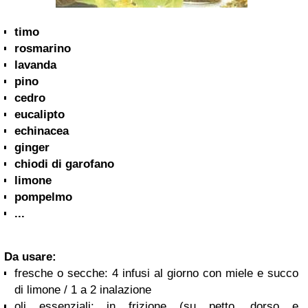
timo
rosmarino
lavanda
pino
cedro
eucalipto
echinacea
ginger
chiodi di garofano
limone
pompelmo
...
Da usare:
fresche o secche: 4 infusi al giorno con miele e succo
di limone / 1 a 2 inalazione
oli essenziali: in frizione (su petto, dorso e