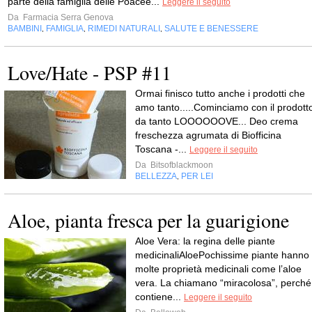
parte della famiglia delle Poacee...
Leggere il seguito
Da
Farmacia Serra Genova
BAMBINI
FAMIGLIA
RIMEDI NATURALI
SALUTE E BENESSERE
,
,
,
Love/Hate - PSP #11
Ormai finisco tutto anche i prodotti che
amo tanto.....Cominciamo con il prodott
da tanto LOOOOOOVE... Deo crema
freschezza agrumata di Biofficina
Toscana -...
Leggere il seguito
Da
Bitsofblackmoon
BELLEZZA
PER LEI
,
Aloe, pianta fresca per la guarigione
Aloe Vera: la regina delle piante
medicinaliAloePochissime piante hanno
molte proprietà medicinali come l’aloe
vera. La chiamano “miracolosa”, perché
contiene...
Leggere il seguito