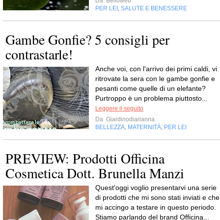
Da
Belloweb
PER LEI
SALUTE E BENESSERE
,
Gambe Gonfie? 5 consigli per
contrastarle!
Anche voi, con l'arrivo dei primi caldi, vi
ritrovate la sera con le gambe gonfie e
pesanti come quelle di un elefante?
Purtroppo è un problema piuttosto...
Leggere il seguito
Da
Giardinodiarianna
BELLEZZA
MATERNITÀ
PER LEI
,
,
PREVIEW: Prodotti Officina
Cosmetica Dott. Brunella Manzi
Quest'oggi voglio presentarvi una serie
di prodotti che mi sono stati inviati e che
mi accingo a testare in questo periodo.
Stiamo parlando del brand Officina...