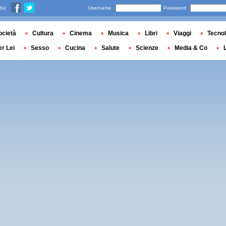
 su
Username
Password
ocietà
Cultura
Cinema
Musica
Libri
Viaggi
Tecnol
er Lei
Sesso
Cucina
Salute
Scienze
Media & Co