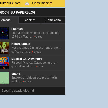
Tutto sull'autore
Diventa membro
 GIOCHI SU PAPERBLOG
Arcade
Casino'
Rompicapo
Pacman
Pac-Man é un video gioco creato nel
1979 da Toru......
Gioca
Nostradamus
Nostradamus è un gioco " shoot them
up" con una......
Gioca
Magical Cat Adventure
Riscopri Magical Cat Adventure, un
gioco d'arcade......
Gioca
Snake
Snake è un videogioco presente in
molti......
Gioca
Scopri lo spazio giochi di