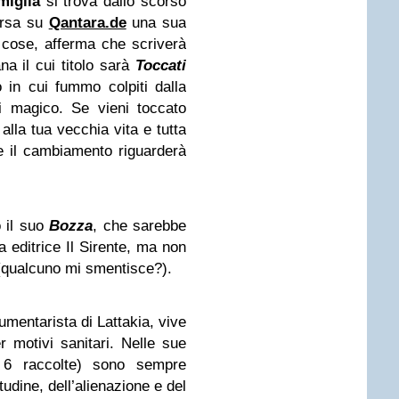
miglia
si trova dallo scorso
arsa su
Qantara.de
una sua
re cose, afferma che scriverà
na il cui titolo sarà
Toccati
in cui fummo colpiti dalla
i magico. Se vieni toccato
alla tua vecchia vita e tutta
 e il cambiamento riguarderà
o il suo
Bozza
, che sarebbe
a editrice Il Sirente, ma non
ie (qualcuno mi smentisce?).
umentarista di Lattakia, vive
r motivi sanitari. Nelle sue
 6 raccolte) sono sempre
itudine, dell’alienazione e del