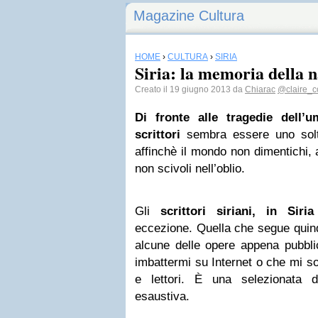
Magazine Cultura
HOME
›
CULTURA
›
SIRIA
Siria: la memoria della 
Creato il 19 giugno 2013 da
Chiarac
@claire_
Di fronte alle tragedie dell’u
scrittori
sembra essere uno solta
affinchè il mondo non dimentichi,
non scivoli nell’oblio.
Gli
scrittori siriani, in
Siria
eccezione. Quella che segue quind
alcune delle opere appena pubblic
imbattermi su Internet o che mi s
e lettori. È una selezionata 
esaustiva.