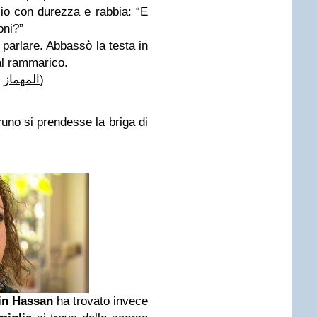
lio con durezza e rabbia: “E
oni?”
a parlare. Abbassò la testa in
al rammarico.
a
المهماز
)
uno si prendesse la briga di
in Hassan
ha trovato invece