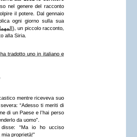
sso nel genere del racconto
olpire il potere. Dal gennaio
blica ogni giorno sulla sua
المهما
), un piccolo racconto,
 alla Siria.
a tradotto uno in italiano e
i
castico mentre riceveva suo
 severa: “Adesso ti meriti di
ne di un Paese e l’hai perso
enderlo da uomo”.
io disse: “Ma io ho ucciso
 mia proprietà!”