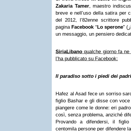
Zakaria Tamer
, maestro indiscu
breve e nell’uso della satira per c
del 2012, l’82enne scrittore pub
pagina
Facebook
“
Lo sperone
” (
ز
un messaggio, un pensiero dedicato
SiriaLibano
qualche giorno fa ne h
l’ha pubblicato su Facebook:
Il paradiso sotto i piedi dei padr
Hafez al Asad fece un sorriso sar
figlio Bashar e gli disse con voce
piangere come le donne: eri padro
così, senza problema, anziché dif
Provando a difendersi, il figl
centomila persone per difendere la