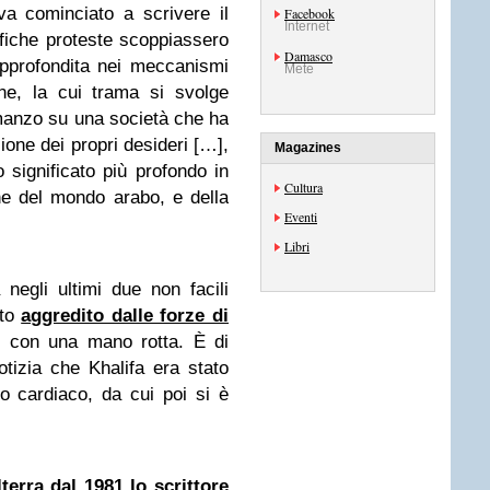
a cominciato a scrivere il
Facebook
Internet
ifiche proteste scoppiassero
Damasco
 approfondita nei meccanismi
Mete
one, la cui trama si svolge
omanzo su una società che ha
sione dei propri desideri […],
Magazines
uo significato più profondo in
Cultura
e del mondo arabo, e della
Eventi
Libri
 negli ultimi due non facili
ato
aggredito dalle forze di
to con una mano rotta. È di
tizia che Khalifa era stato
o cardiaco, da cui poi si è
lterra dal 1981 lo scrittore