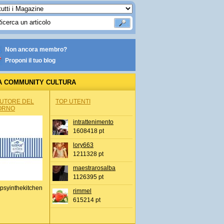
Non ancora membro?
Proponi il tuo blog
A COMMUNITY CULTURA
AUTORE DEL
TOP UTENTI
ORNO
intrattenimento
1608418 pt
lory663
1211328 pt
maestrarosalba
1126395 pt
psyinthekitchen
rimmel
615214 pt