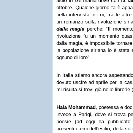
asilo in Germania dove con
la fa
ottobre. Qualche giorno fa è app
bella intervista in cui, tra le alt
un romanzo sulla rivoluzione siria
dalla magia
perchè: “Il momento 
rivoluzione fu un momento quas
dalla magia, è impossibile tornare 
la popolazione siriana lo è stata
ognuno di loro”.
In Italia stiamo ancora aspettand
dovuto uscire ad aprile per la cas
mi risulta si trovi già nelle librer
Hala Mohammad
, poetessa e doc
invece a Parigi, dove si trova pe
poesie (ad oggi ha pubblicato
presenti i temi dell’esilio, della sol