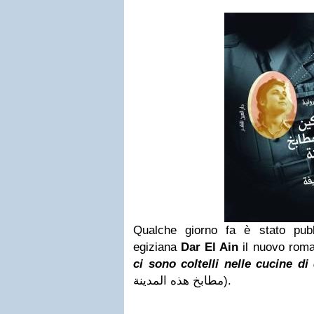
Qualche giorno fa è stato pubb
egiziana
Dar El Ain
il nuovo rom
ci sono coltelli nelle cucine di
مطابخ هذه المدينة
).