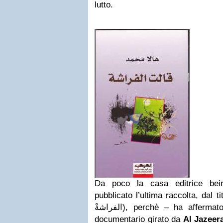
lutto.
Da poco la casa editrice bei
pubblicato l’ultima raccolta, dal t
الفراشةْ), perchè – ha affermato la poetessa in un breve
documentario girato da
Al Jazeer