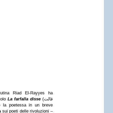
rutina Riad El-Rayyes ha
itolo
La farfalla disse
(قالت
a
sui poeti delle rivoluzioni –