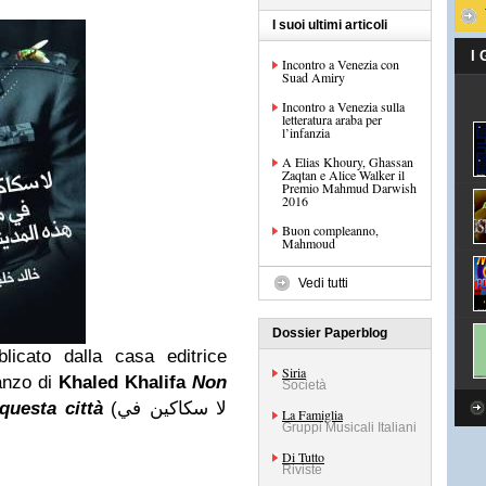
I suoi ultimi articoli
I
Incontro a Venezia con
Suad Amiry
Incontro a Venezia sulla
letteratura araba per
l’infanzia
A Elias Khoury, Ghassan
Zaqtan e Alice Walker il
Premio Mahmud Darwish
2016
Buon compleanno,
Mahmoud
Vedi tutti
Dossier Paperblog
licato dalla casa editrice
Siria
anzo di
Khaled Khalifa
Non
Società
 questa città
(
لا سكاكين في
La Famiglia
Gruppi Musicali Italiani
Di Tutto
Riviste