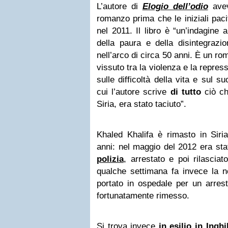
L’autore di
Elogio dell’odio
avev
romanzo prima che le iniziali pac
nel 2011. Il libro è “un’indagine
della paura e della disintegrazi
nell’arco di circa 50 anni. È un r
vissuto tra la violenza e la repres
sulle difficoltà della vita e sul s
cui l’autore scrive
di tutto
ciò ch
Siria, era stato taciuto”.
Khaled Khalifa è rimasto in Siria
anni: nel maggio del 2012 era st
polizia
, arrestato e poi rilascia
qualche settimana fa invece la no
portato in ospedale per un arrest
fortunatamente rimesso.
Si trova invece
in esilio in Inghi