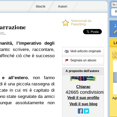
Giochi
Autori
Selezionati da
narrazione
Paperblog
com_
manità, l’imperativo degli
L
nto: scrivere, raccontare,
Vedi articolo originale
L'
 affinchè ciò che è successo
GI
Segnala un abuso
A proposito dell'autore
e all’estero
, non fanno
i è una piccola rassegna di
Chiarac
ate in cui mi è capitato di
42665
condivisioni
ono state segnalate da amici
Vedi il suo profilo
Agi
dunque assolutamente non
Vedi il suo blog