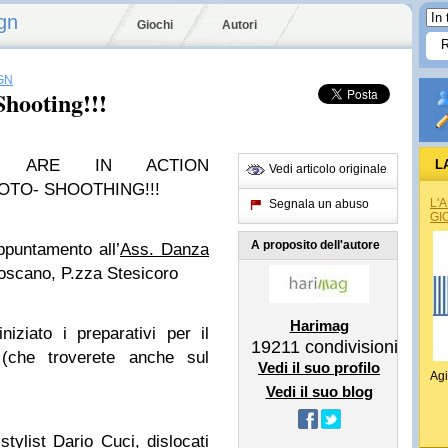
gn
Giochi
Autori
GN
Shooting!!!
E ARE IN ACTION
L
Vedi articolo originale
HOTO- SHOOTHING!!!
L'
Segnala un abuso
GI
A proposito dell'autore
ppuntamento all’
Ass. Danza
Toscano, P.zza Stesicoro
Harimag
niziato i preparativi per il
19211
condivisioni
che troverete anche sul
Vedi il suo profilo
Agi
Vedi il suo blog
o
stylist Dario Cuci
, dislocati