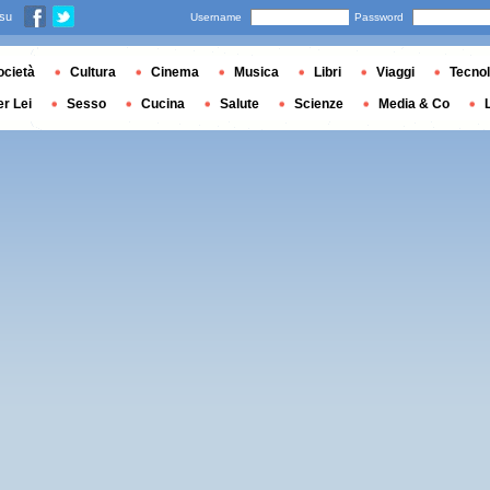
 su
Username
Password
ocietà
Cultura
Cinema
Musica
Libri
Viaggi
Tecnol
er Lei
Sesso
Cucina
Salute
Scienze
Media & Co