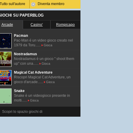
Tutto sull'autore
Diventa membro
 GIOCHI SU PAPERBLOG
Arcade
Casino'
Rompicapo
Pacman
Pac-Man é un video gioco creato nel
1979 da Toru......
Gioca
Nostradamus
Nostradamus è un gioco " shoot them
up" con una......
Gioca
Magical Cat Adventure
Riscopri Magical Cat Adventure, un
gioco d'arcade......
Gioca
Snake
Snake è un videogioco presente in
molti......
Gioca
Scopri lo spazio giochi di