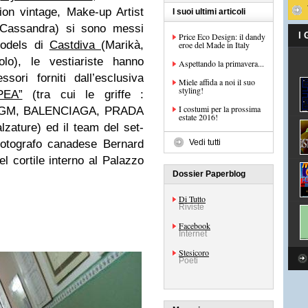
ation vintage, Make-up Artist
I suoi ultimi articoli
 (Cassandra) si sono messi
I
Price Eco Design: il dandy
models di
Castdiva
(Marikà,
eroe del Made in Italy
lo), le vestiariste hanno
Aspettando la primavera...
sori forniti dall’esclusiva
Miele affida a noi il suo
styling!
PEA”
(tra cui le griffe :
I costumi per la prossima
GM, BALENCIAGA, PRADA
estate 2016!
ature) ed il team del set-
 fotografo canadese Bernard
Vedi tutti
nel cortile interno al Palazzo
Dossier Paperblog
Di Tutto
Riviste
Facebook
Internet
Stesicoro
Poeti