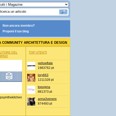
Non ancora membro?
Proponi il tuo blog
A COMMUNITY ARCHITETTURA E DESIGN
AUTORE DEL
TOP UTENTI
ORNO
yellowflate
1983762 pt
lory663
1211328 pt
topogina
881373 pt
psyinthekitchen
anna3venere
874493 pt