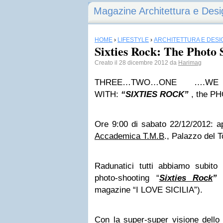
Magazine Architettura e Desi
HOME
›
LIFESTYLE
›
ARCHITETTURA E DESI
Sixties Rock: The Photo 
Creato il 28 dicembre 2012 da
Harimag
THREE…TWO…ONE ….W
WITH:
“SIXTIES ROCK”
, the P
Ore 9:00 di sabato 22/12/2012: a
Accademica T.M.B
., Palazzo del 
Radunatici tutti abbiamo subito i
photo-shooting “
Sixties Rock
”
(
magazine “I LOVE SICILIA”).
Con la super-super visione dell