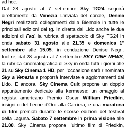
ad hoc.
Dal 28 agosto al 7 settembre
Sky
TG24
seguirà
direttamente da
Venezia
L’inviata del canale,
Denise
Negri
realizzerà collegamenti dalla Biennale in tutte le
principali edizioni del tg. In diretta dal Lido anche le due
edizioni di
Fad
, la rubrica di spettacolo di Sky TG24 in
onda
sabato 31 agosto
alle
21.35
e
domenica 1°
settembre
alle
15.05
, in conduzione Denise Negri.
Inoltre, dal 28 agosto al 7 settembre
SKY CINE NEWS
,
la rubrica cinematografica di Sky in onda tutti i giorni alle
21
su
Sky Cinema 1 HD
, per l’occasione sarà rinominata
Sky a Venezia
e proporrà interviste e aggiornamenti dal
Lido. E ancora.
Sky Cinema Cult
propone un doppio
appuntamento dedicato alla kermesse: un omaggio al
regista americano Premio Oscar
William Friedkin
,
insignito del Leone d’Oro alla Carriera, e una
maratona
di film
premiati durante le scorse edizioni del festival
della Laguna.
Sabato 7 settembre
in
prima visione
alle
21.00
, Sky Cinema propone l’ultimo film di Friedkin,