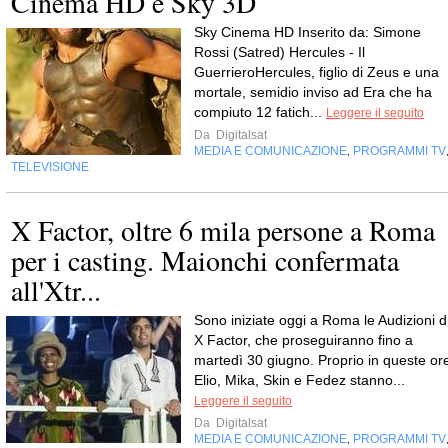
Cinema HD e Sky 3D
Sky Cinema HD Inserito da: Simone
Rossi (Satred) Hercules - Il
GuerrieroHercules, figlio di Zeus e una
mortale, semidio inviso ad Era che ha
compiuto 12 fatich...
Leggere il seguito
Da
Digitalsat
MEDIA E COMUNICAZIONE
PROGRAMMI TV
,
TELEVISIONE
X Factor, oltre 6 mila persone a Roma
per i casting. Maionchi confermata
all'Xtr...
Sono iniziate oggi a Roma le Audizioni d
X Factor, che proseguiranno fino a
martedì 30 giugno. Proprio in queste or
Elio, Mika, Skin e Fedez stanno...
Leggere il seguito
Da
Digitalsat
MEDIA E COMUNICAZIONE
PROGRAMMI TV
,