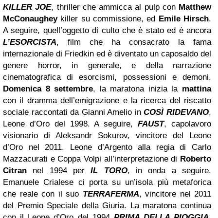
KILLER JOE
, thriller che ammicca al pulp con
Matthew
McConaughey
killer su commissione, ed
Emile Hirsch
.
A seguire, quell’oggetto di culto che è stato ed è ancora
L’ESORCISTA
, film che ha consacrato la fama
internazionale di Friedkin ed è diventato un caposaldo del
genere horror, in generale, e della narrazione
cinematografica di esorcismi, possessioni e demoni.
Domenica 8 settembre
, la maratona inizia la
mattina
con il dramma dell’emigrazione e la ricerca del riscatto
sociale raccontati da Gianni Amelio in
COSÌ RIDEVANO
,
Leone d’Oro del 1998. A seguire,
FAUST
, capolavoro
visionario di Aleksandr Sokurov, vincitore del Leone
d’Oro nel 2011. Leone d’Argento alla regia di Carlo
Mazzacurati e Coppa Volpi all’interpretazione di
Roberto
Citran
nel 1994 per
IL TORO
, in onda a seguire.
Emanuele Crialese ci porta su un’isola più metaforica
che reale con il suo
TERRAFERMA
, vincitore nel 2011
del Premio Speciale della Giuria. La maratona continua
con il Leone d’Oro del 1994
PRIMA DELLA PIOGGIA
,