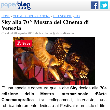
HOME
›
MEDIA E COMUNICAZIONE
›
TELEVISIONE
›
SKY
Sky alla 70^ Mostra del Cinema di
Venezia
Creato il 28 agosto 2013 da
Nicoladki
@NicolaRaiano
Save
E’ una speciale copertura quella che
Sky
dedica alla
70a
edizione della Mostra Internazionale d’Arte
Cinematografica
, tra collegamenti, interviste, una
rubrica interamente dedicata al Festival e un ciclo di film