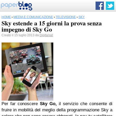
HOME
›
MEDIA E COMUNICAZIONE
›
TELEVISIONE
›
SKY
Sky estende a 15 giorni la prova senza
impegno di Sky Go
Creato il 15 luglio 2013 da
Digitalsat
Per far conoscere
Sky Go,
il servizio che consente di
fruire in mobilità del meglio della programmazione Sky a