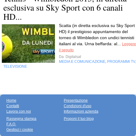
esclusiva su Sky Sport con 6 canali
HD...
Scatta (in diretta esclusiva su Sky Sport
HD) il prestigioso appuntamento del
torneo di Wimbledon con undici tennisti
italiani al via. Urna beffarda: al...
Leggere
il seguito
Da
Digitalsat
MEDIA E COMUNICAZIONE
PROGRAMMI TV
,
TELEVISIONE
Home
Presentazione
Contatti
Condizioni d'uso
Lavora con noi
Informazioni azienda
Rassegna stampa
Proponi il tuo blog
F.A.Q.
Gestisci i cookie