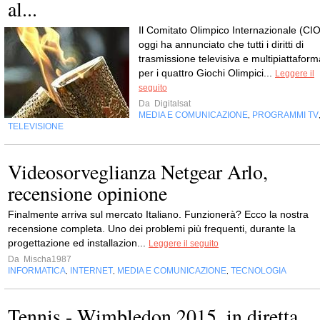
al...
Il Comitato Olimpico Internazionale (CIO
oggi ha annunciato che tutti i diritti di
trasmissione televisiva e multipiattaform
per i quattro Giochi Olimpici...
Leggere il
seguito
Da
Digitalsat
MEDIA E COMUNICAZIONE
PROGRAMMI TV
,
TELEVISIONE
Videosorveglianza Netgear Arlo,
recensione opinione
Finalmente arriva sul mercato Italiano. Funzionerà? Ecco la nostra
recensione completa. Uno dei problemi più frequenti, durante la
progettazione ed installazion...
Leggere il seguito
Da
Mischa1987
INFORMATICA
INTERNET
MEDIA E COMUNICAZIONE
TECNOLOGIA
,
,
,
Tennis - Wimbledon 2015, in diretta