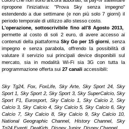
coloro che non sono ancora abbonati, la pay-tv satellitare
ripropone l'iniziativa: "
Prova Sky senza impegno
"
estendendo a due settimane (e non più solo 7 giorni) il
periodo temporale di utilizzo allo stesso costo.
L'operazione, sottoscrivibile fino all'8 Agosto 2013,
permette al costo di soli 2 euro, di avere accesso ai
contenuti della piattaforma
Sky Go per 15 giorni
,
senza
impegno e senza parabola,
offrendo la possibilit
à di
valutare il servizio sui principali device disponibili sul
mercato, sia in modalità Wi-Fi sia 3G con tutta la
programmazione offerta sui
27 canali
accessibili:
Sky Tg24, Fox, FoxLife, Sky Arte, Sky Sport 24, Sky
Sport 1, Sky Sport 2, Sky Sport 3, Sky SuperCalcio, Sky
Sport F1, Eurosport, Sky Calcio 1, Sky Calcio 2, Sky
Calcio 3, Sky Calcio 4, Sky Calcio 5, Sky Calcio 6, Sky
Calcio 7, Sky Calcio 8, Sky Calcio 9, Sky Calcio 10,
National Geographic Channel, History Channel, Sky
Tg24 Eventi, DeaKids, Disney Junior, Disney Channel