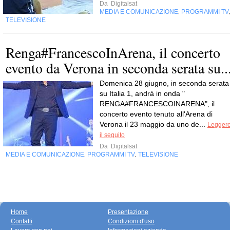
Da
Digitalsat
MEDIA E COMUNICAZIONE
PROGRAMMI TV
,
TELEVISIONE
Renga#FrancescoInArena, il concerto
evento da Verona in seconda serata su..
Domenica 28 giugno, in seconda serata
su Italia 1, andrà in onda "
RENGA#FRANCESCOINARENA", il
concerto evento tenuto all'Arena di
Verona il 23 maggio da uno de...
Legger
il seguito
Da
Digitalsat
MEDIA E COMUNICAZIONE
PROGRAMMI TV
TELEVISIONE
,
,
Home
Presentazione
Contatti
Condizioni d'uso