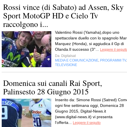
Rossi vince (di Sabato) ad Assen, Sky
Sport MotoGP HD e Cielo Tv
raccolgono i...
Valentino Rossi (Yamaha),dopo uno
spettacolare duello con lo spagnolo Mar
Marquez (Honda), si aggiudica il Gp di
Olanda.Il successo (3°...
Leggere il seguit
Da
Digitalsat
MEDIA E COMUNICAZIONE
PROGRAMMI TV
,
TELEVISIONE
Domenica sui canali Rai Sport,
Palinsesto 28 Giugno 2015
Inserito da: Simone Rossi (Satred) Com
ogni fine settimana oggi, Domenica 28
Giugno 2015, Digital-News.it
(www.digital-news.it) vi presenta
l'offerta...
Leggere il seguito